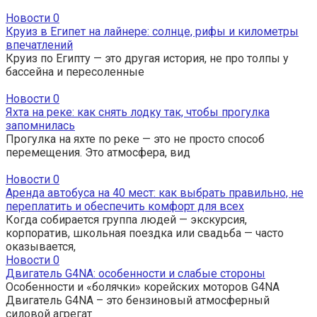
Новости
0
Круиз в Египет на лайнере: солнце, рифы и километры
впечатлений
Круиз по Египту — это другая история, не про толпы у
бассейна и пересоленные
Новости
0
Яхта на реке: как снять лодку так, чтобы прогулка
запомнилась
Прогулка на яхте по реке — это не просто способ
перемещения. Это атмосфера, вид
Новости
0
Аренда автобуса на 40 мест: как выбрать правильно, не
переплатить и обеспечить комфорт для всех
Когда собирается группа людей — экскурсия,
корпоратив, школьная поездка или свадьба — часто
оказывается,
Новости
0
Двигатель G4NA: особенности и слабые стороны
Особенности и «болячки» корейских моторов G4NA
Двигатель G4NA – это бензиновый атмосферный
силовой агрегат