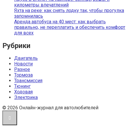
километры впечатлений
Яхта на реке: как снять лодку так, чтобы прогулка
запомнилась
Аренда автобуса на 40 мест: как выбрать
правильно, не переплатить и обеспечить комфорт
для всех
Рубрики
Двигатель
Новости
Разное
Тормоза
Трансмиссия
Тюнинг
Ходовая
Электрика
© 2026 Онлайн-журнал для автолюбителей