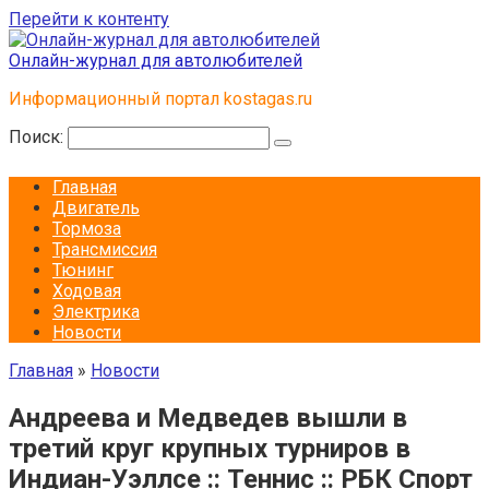
Перейти к контенту
Онлайн-журнал для автолюбителей
Информационный портал kostagas.ru
Поиск:
Главная
Двигатель
Тормоза
Трансмиссия
Тюнинг
Ходовая
Электрика
Новости
Главная
»
Новости
Андреева и Медведев вышли в
третий круг крупных турниров в
Индиан-Уэллсе :: Теннис :: РБК Спорт