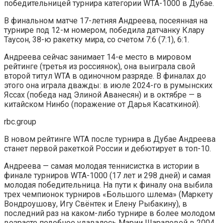
победительницей турнира категории WTA-1000 в Дубае.
В финальном матче 17-летняя Андреева, посеянная на
турнире под 12-м номером, победила датчанку Клару
Таусон, 38-ю ракетку мира, со счетом 7:6 (7:1), 6:1.
Андреева сейчас занимает 14-е место в мировом
рейтинге (третья из россиянок), она выиграла свой
второй титул WTA в одиночном разряде. В финалах до
этого она играла дважды: в июле 2024-го в румынских
Яссах (победа над Элиной Аванесян) и в октябре — в
китайском Нинбо (поражение от Дарья Касаткиной).
rbc.group
В новом рейтинге WTA после турнира в Дубае Андреева
станет первой ракеткой России и дебютирует в топ-10.
Андреева — самая молодая теннисистка в истории в
финале турниров WTA-1000 (17 лет и 298 дней) и самая
молодая победительница. На пути к финалу она выбила
трех чемпионок турниров «Большого шлема» (Маркету
Вондроушову, Игу Свёнтек и Елену Рыбакину), в
последний раз на каком-либо турнире в более молодом
возрасте подобное удавалось Марии Шараповой в 2004