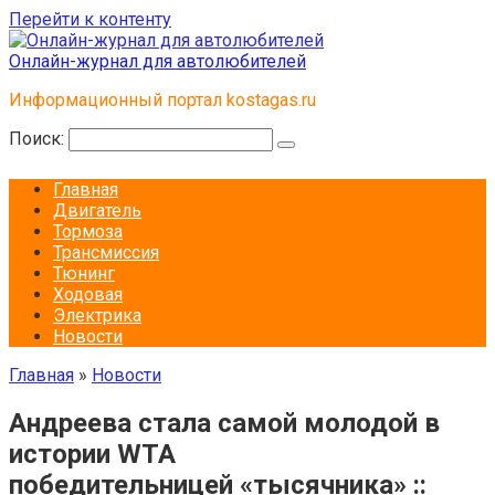
Перейти к контенту
Онлайн-журнал для автолюбителей
Информационный портал kostagas.ru
Поиск:
Главная
Двигатель
Тормоза
Трансмиссия
Тюнинг
Ходовая
Электрика
Новости
Главная
»
Новости
Андреева стала самой молодой в
истории WTA
победительницей «тысячника» ::