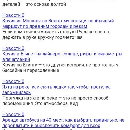
деталей — это основа долгой
Новости
0
Круиз из Москвы по Золотому кольцу: необычный
маршрут по древним городам и рекам
Если вам хочется увидеть старую Русь не спеша,
держать в руке кружку горячего чая
Новости
0
Круиз в Египет на лайнере: солнце, рифы и километры
впечатлений
Круиз по Египту — это другая история, не про толпы у
бассейна и пересоленные
Новости
0
Яхта на реке: как снять лодку так, чтобы прогулка
запомнилась
Прогулка на яхте по реке — это не просто способ
перемещения. Это атмосфера, вид
Новости
0
Аренда автобуса на 40 мест: как выбрать правильно, не
переплатить и обеспечить комфорт для всех