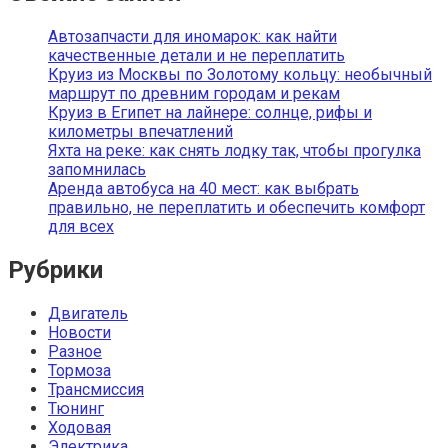
Автозапчасти для иномарок: как найти
качественные детали и не переплатить
Круиз из Москвы по Золотому кольцу: необычный
маршрут по древним городам и рекам
Круиз в Египет на лайнере: солнце, рифы и
километры впечатлений
Яхта на реке: как снять лодку так, чтобы прогулка
запомнилась
Аренда автобуса на 40 мест: как выбрать
правильно, не переплатить и обеспечить комфорт
для всех
Рубрики
Двигатель
Новости
Разное
Тормоза
Трансмиссия
Тюнинг
Ходовая
Электрика