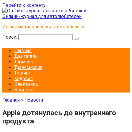
Перейти к контенту
Онлайн-журнал для автолюбителей
Информационный портал kostagas.ru
Поиск:
Главная
Двигатель
Тормоза
Трансмиссия
Тюнинг
Ходовая
Электрика
Новости
Главная
»
Новости
Apple дотянулась до внутреннего
продукта