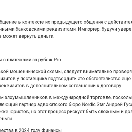
ение в контексте их предыдущего общения с действител
ными банковскими реквизитами. Импортер, будучи уверен
е может вернуть деньги.
ы с платежами за рубеж
Pro
акой мошеннической схемы, следует внимательно проверя
визитов у поставщика подтвердить это обстоятельство еще
 реквизитов в дополнительном соглашении к договору.
ем злоумышленников в международной торговле, поскольку
яющий партнер адвокатского бюро Nordic Star Андрей Гус
ке юристов, но этот процесс рискует быть сложным и дол
еньги.
ества в 2024 году
Финансы