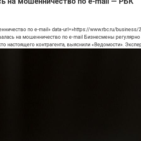
 на мошенничество по e-mail — РБК
ничество по e-mail» data-url=»https://www.rbc.ru/busines
алась на мошенничество по e-mail
Бизнесмены регулярно
то настоящего контрагента, выяснили «Ведомости». Экспер