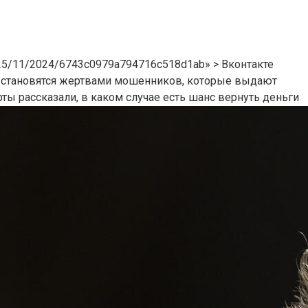
s/25/11/2024/6743c0979a794716c518d1ab» > Вконтакте
 становятся жертвами мошенников, которые выдают
ты рассказали, в каком случае есть шанс вернуть деньги