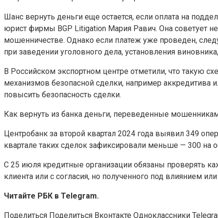
Шанс вернуть деньги еще остается, если оплата на подд
юрист фирмы BGP Litigation Мария Равич. Она советует 
мошенничестве. Однако если платеж уже проведен, следу
при заведении уголовного дела, установления виновника
В Российском экспортном центре отметили, что такую сх
механизмов безопасной сделки, например аккредитива ил
повысить безопасность сделки.
Как вернуть из банка деньги, переведенные мошенника
Центробанк за второй квартал 2024 года выявил 349 оп
квартале таких сделок зафиксировали меньше — 300 на об
C 25 июля кредитные организации обязаны проверять каж
клиента или с согласия, но полученного под влиянием ил
Читайте РБК в Telegram.
Поделиться
Поделиться Вконтакте Одноклассники Telegr