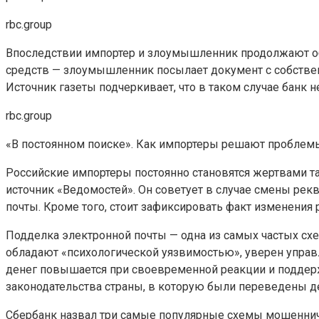
rbc.group
Впоследствии импортер и злоумышленник продолжают общ
средств — злоумышленник посылает документ с собствен
Источник газеты подчеркивает, что в таком случае банк н
rbc.group
«В постоянном поиске». Как импортеры решают проблем
Российские импортеры постоянно становятся жертвами т
источник «Ведомостей». Он советует в случае смены рек
почты. Кроме того, стоит зафиксировать факт изменения
Подделка электронной почты — одна из самых частых сх
обладают «психологической уязвимостью», уверен управл
денег повышается при своевременной реакции и поддерж
законодательства страны, в которую были переведены д
Сбербанк назвал три самые популярные схемы мошеннич