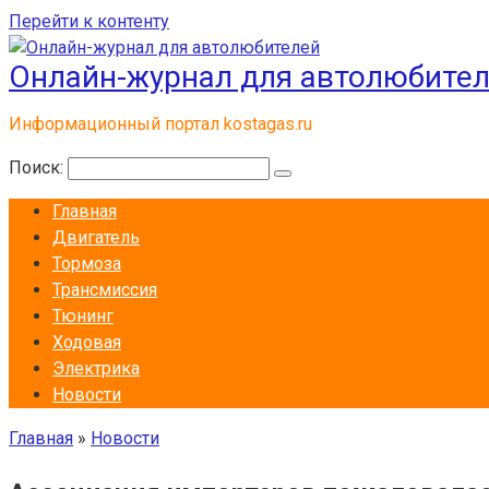
Перейти к контенту
Онлайн-журнал для автолюбите
Информационный портал kostagas.ru
Поиск:
Главная
Двигатель
Тормоза
Трансмиссия
Тюнинг
Ходовая
Электрика
Новости
Главная
»
Новости