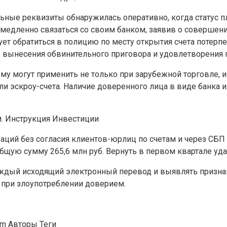
ельные реквизиты обнаружилась оперативно, когда статус 
немедленно связаться со своим банком, заявив о соверше
ет обратиться в полицию по месту открытия счета потерп
, вынесения обвинительного приговора и удовлетворения 
ему могут применить не только при зарубежной торговле,
и эскроу-счета. Наличие доверенного лица в виде банка 
м. Инструкция
Инвестиции
ераций без согласия клиентов-юрлиц по счетам и через С
щую сумму 265,6 млн руб. Вернуть в первом квартале удал
дый исходящий электронный перевод и выявлять признаки 
и при злоупотреблении доверием.
am Авторы Теги