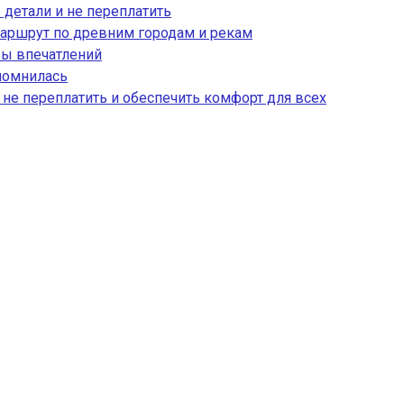
 детали и не переплатить
аршрут по древним городам и рекам
ры впечатлений
апомнилась
, не переплатить и обеспечить комфорт для всех