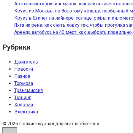
Автозапчасти для иномарок: как найти качественные
Круиз из Москвы по Золотому кольцу: необычный м
Круиз в Египет на лайнере: солнце, рифы и километ
Яхта на реке: как снять лодку так, чтобы прогулка з
Аренда автобуса на 40 мест: как выбрать правильно
Рубрики
Двигатель
Новости
Разное
Тормоза
Трансмиссия
Тюнинг
Ходовая
Электрика
© 2026 Онлайн-журнал для автолюбителей