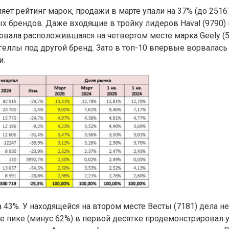
яет рейтинг марок, продажи в марте упали на 37% (до 251
х брендов. Даже входящие в тройку лидеров Haval (9790) и
вала расположившаяся на четвертом месте марка Geely (5
еллы под другой бренд. Зато в топ-10 впервые ворвалась 
и.
а 43%. У находящейся на втором месте Весты (7181) дела н
утое пике (минус 62%) в первой десятке продемонстрировал 