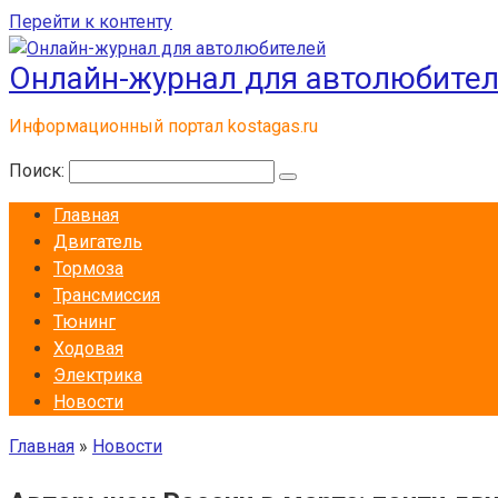
Перейти к контенту
Онлайн-журнал для автолюбите
Информационный портал kostagas.ru
Поиск:
Главная
Двигатель
Тормоза
Трансмиссия
Тюнинг
Ходовая
Электрика
Новости
Главная
»
Новости