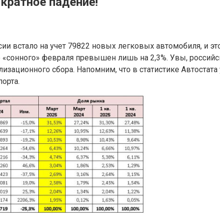
кратное падение!
ии встало на учет 79822 новых легковых автомобиля, и это
но «сонного» февраля превышен лишь на 2,3%. Увы, росси
изационного сбора. Напомним, что в статистике Автостат
орта.