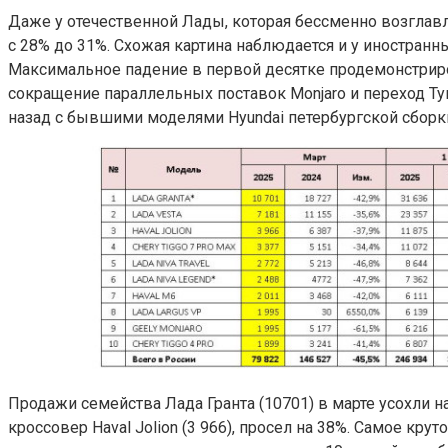
Даже у отечественной Лады, которая бессменно возглавл
с 28% до 31%. Схожая картина наблюдается и у иностранны
Максимальное падение в первой десятке продемонстриро
сокращение параллельных поставок Monjaro и переход Туг
назад с бывшими моделями Hyundai петербургской сборк
Продажи семейства Лада Гранта (10701) в марте усохли н
кроссовер Haval Jolion (3 966), просел на 38%. Самое кр