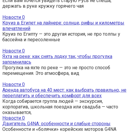
Если вам хочется увидеть старую Русь не спеша,
держать в руке кружку горячего чая
Новости
0
Круиз в Египет на лайнере: солнце, рифы и километры
впечатлений
Круиз по Египту — это другая история, не про толпы у
бассейна и пересоленные
Новости
0
Яхта на реке: как снять лодку так, чтобы прогулка
запомнилась
Прогулка на яхте по реке — это не просто способ
перемещения. Это атмосфера, вид
Новости
0
Аренда автобуса на 40 мест: как выбрать правильно, не
переплатить и обеспечить комфорт для всех
Когда собирается группа людей — экскурсия,
корпоратив, школьная поездка или свадьба — часто
оказывается,
Новости
0
Двигатель G4NA: особенности и слабые стороны
Особенности и «болячки» корейских моторов G4NA