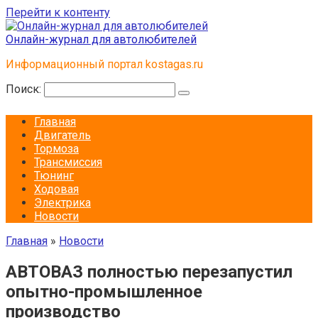
Перейти к контенту
Онлайн-журнал для автолюбителей
Информационный портал kostagas.ru
Поиск:
Главная
Двигатель
Тормоза
Трансмиссия
Тюнинг
Ходовая
Электрика
Новости
Главная
»
Новости
АВТОВАЗ полностью перезапустил
опытно-промышленное
производство