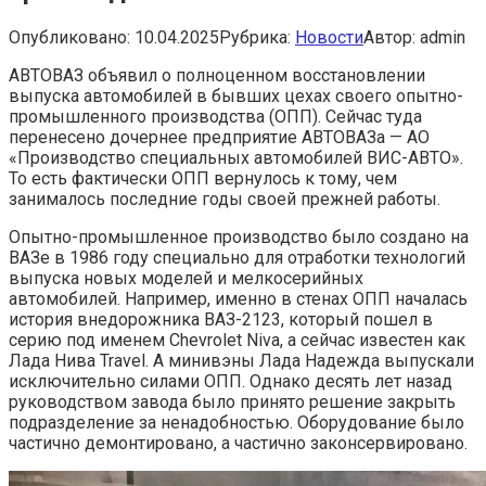
Опубликовано:
10.04.2025
Рубрика:
Новости
Автор:
admin
АВТОВАЗ объявил о полноценном восстановлении
выпуска автомобилей в бывших цехах своего опытно-
промышленного производства (ОПП). Сейчас туда
перенесено дочернее предприятие АВТОВАЗа — АО
«Производство специальных автомобилей ВИС-АВТО».
То есть фактически ОПП вернулось к тому, чем
занималось последние годы своей прежней работы.
Опытно-промышленное производство было создано на
ВАЗе в 1986 году специально для отработки технологий
выпуска новых моделей и мелкосерийных
автомобилей. Например, именно в стенах ОПП началась
история внедорожника ВАЗ-2123, который пошел в
серию под именем Chevrolet Niva, а сейчас известен как
Лада Нива Travel. А минивэны Лада Надежда выпускали
исключительно силами ОПП. Однако десять лет назад
руководством завода было принято решение закрыть
подразделение за ненадобностью. Оборудование было
частично демонтировано, а частично законсервировано.