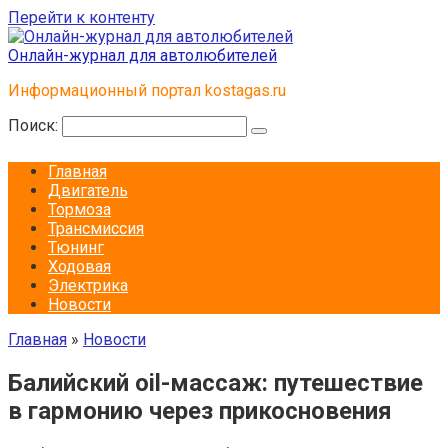
Перейти к контенту
Онлайн-журнал для автолюбителей
Информационный портал kostagas.ru
Поиск:
Главная
Двигатель
Тормоза
Трансмиссия
Тюнинг
Ходовая
Электрика
Новости
Главная
»
Новости
Балийский oil-массаж: путешествие
в гармонию через прикосновения