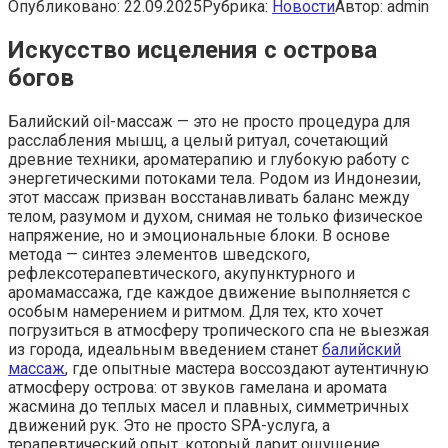
Опубликовано:
22.09.2025
Рубрика:
Новости
Автор:
admin
Искусство исцеления с острова
богов
Балийский oil-массаж — это не просто процедура для
расслабления мышц, а целый ритуал, сочетающий
древние техники, ароматерапию и глубокую работу с
энергетическими потоками тела. Родом из Индонезии,
этот массаж призван восстанавливать баланс между
телом, разумом и духом, снимая не только физическое
напряжение, но и эмоциональные блоки. В основе
метода — синтез элементов шведского,
рефлексотерапевтического, акупунктурного и
аромамассажа, где каждое движение выполняется с
особым намерением и ритмом. Для тех, кто хочет
погрузиться в атмосферу тропического спа не выезжая
из города, идеальным введением станет
балийский
массаж
, где опытные мастера воссоздают аутентичную
атмосферу острова: от звуков гамелана и аромата
жасмина до теплых масел и плавных, симметричных
движений рук. Это не просто SPA-услуга, а
терапевтический опыт, который дарит ощущение