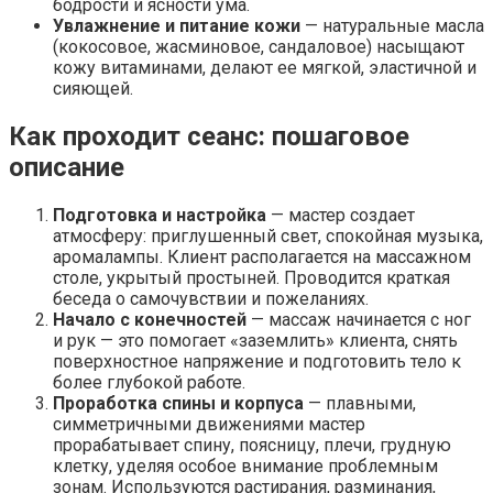
бодрости и ясности ума.
Увлажнение и питание кожи
— натуральные масла
(кокосовое, жасминовое, сандаловое) насыщают
кожу витаминами, делают ее мягкой, эластичной и
сияющей.
Как проходит сеанс: пошаговое
описание
Подготовка и настройка
— мастер создает
атмосферу: приглушенный свет, спокойная музыка,
аромалампы. Клиент располагается на массажном
столе, укрытый простыней. Проводится краткая
беседа о самочувствии и пожеланиях.
Начало с конечностей
— массаж начинается с ног
и рук — это помогает «заземлить» клиента, снять
поверхностное напряжение и подготовить тело к
более глубокой работе.
Проработка спины и корпуса
— плавными,
симметричными движениями мастер
прорабатывает спину, поясницу, плечи, грудную
клетку, уделяя особое внимание проблемным
зонам. Используются растирания, разминания,