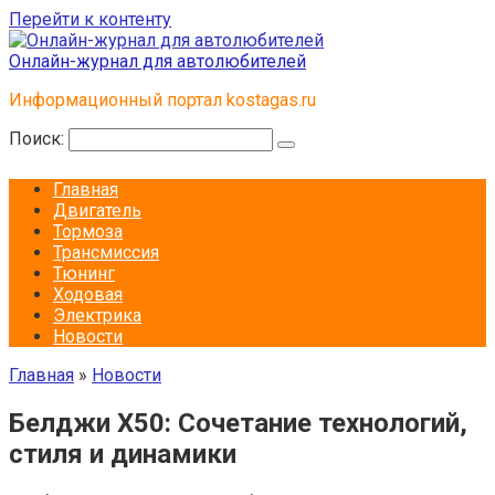
Перейти к контенту
Онлайн-журнал для автолюбителей
Информационный портал kostagas.ru
Поиск:
Главная
Двигатель
Тормоза
Трансмиссия
Тюнинг
Ходовая
Электрика
Новости
Главная
»
Новости
Белджи X50: Сочетание технологий,
стиля и динамики