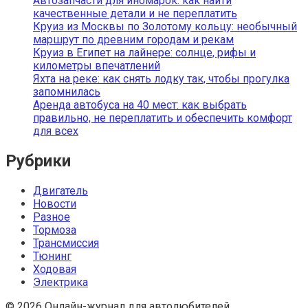
Автозапчасти для иномарок: как найти
качественные детали и не переплатить
Круиз из Москвы по Золотому кольцу: необычный
маршрут по древним городам и рекам
Круиз в Египет на лайнере: солнце, рифы и
километры впечатлений
Яхта на реке: как снять лодку так, чтобы прогулка
запомнилась
Аренда автобуса на 40 мест: как выбрать
правильно, не переплатить и обеспечить комфорт
для всех
Рубрики
Двигатель
Новости
Разное
Тормоза
Трансмиссия
Тюнинг
Ходовая
Электрика
© 2026 Онлайн-журнал для автолюбителей