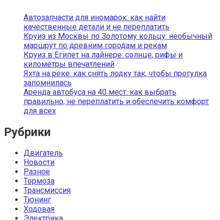
Автозапчасти для иномарок: как найти
качественные детали и не переплатить
Круиз из Москвы по Золотому кольцу: необычный
маршрут по древним городам и рекам
Круиз в Египет на лайнере: солнце, рифы и
километры впечатлений
Яхта на реке: как снять лодку так, чтобы прогулка
запомнилась
Аренда автобуса на 40 мест: как выбрать
правильно, не переплатить и обеспечить комфорт
для всех
Рубрики
Двигатель
Новости
Разное
Тормоза
Трансмиссия
Тюнинг
Ходовая
Электрика