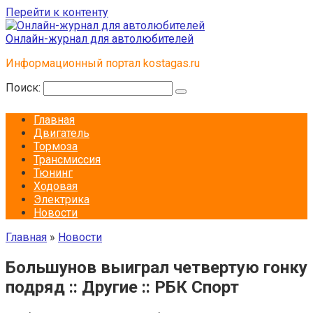
Перейти к контенту
Онлайн-журнал для автолюбителей
Информационный портал kostagas.ru
Поиск:
Главная
Двигатель
Тормоза
Трансмиссия
Тюнинг
Ходовая
Электрика
Новости
Главная
»
Новости
Большунов выиграл четвертую гонку
подряд :: Другие :: РБК Спорт