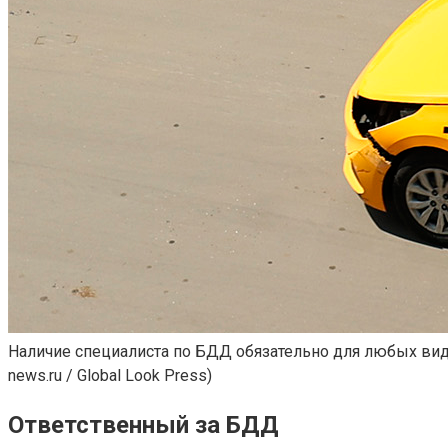
Наличие специалиста по БДД обязательно для любых вид
news.ru / Global Look Press)
Ответственный за БДД