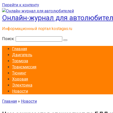
Перейти к контенту
Онлайн-журнал для автолюбите
Информационный портал kostagas.ru
Поиск:
Главная
Двигатель
Тормоза
Трансмиссия
Тюнинг
Ходовая
Электрика
Новости
Главная
»
Новости