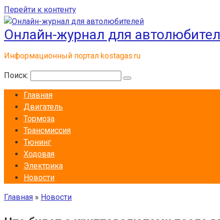
Перейти к контенту
Онлайн-журнал для автолюбите
Информационный портал kostagas.ru
Поиск:
Главная
Двигатель
Тормоза
Трансмиссия
Тюнинг
Ходовая
Электрика
Новости
Главная
»
Новости