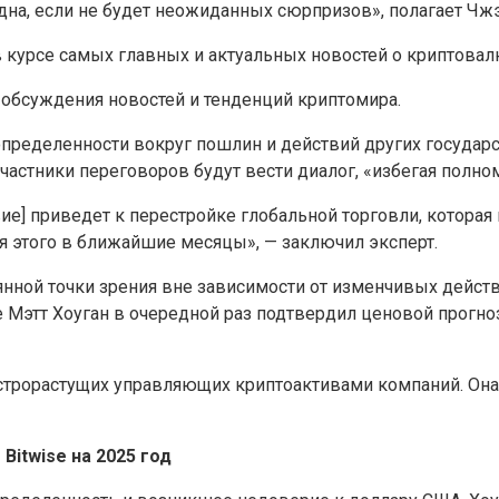
дна, если не будет неожиданных сюрпризов», полагает Чжэ
в курсе самых главных и актуальных новостей о криптовал
 обсуждения новостей и тенденций криптомира.
пределенности вокруг пошлин и действий других госуда
 участники переговоров будут вести диалог, «избегая полн
вие] приведет к перестройке глобальной торговли, котора
я этого в ближайшие месяцы», — заключил эксперт.
янной точки зрения вне зависимости от изменчивых дейст
этт Хоуган в очередной раз подтвердил ценовой прогноз 
ыстрорастущих управляющих криптоактивами компаний. Она 
Bitwise на 2025 год