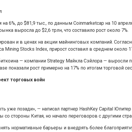
л
а 6%, до $81,9 тыс., по данным Coinmarketcap на 10 апрел
нка выросла до $2,6 трлн, что составило рост около 7%.
ирован и в ценах на акции майнинговых компаний. Соглас
 Mining Stocks Index, прирост составил в среднем около 1
коина — компании Strategy Майкла Сэйлора — выросли почт
e показали рост примерно на 17% по итогам торговой сес
фект торговых войн
ь уже позади», — написал партнер HashKey Capital Юпите
 со стороны Китая, но начало переговоров с другими стр
нять нормативные барьеры и внедрять более благоприятн