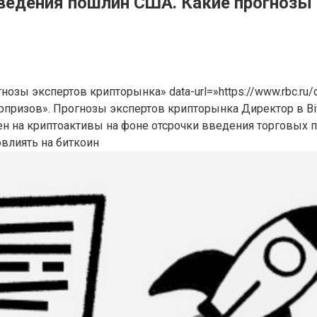
едения пошлин США. Какие прогнозы це
огнозы экспертов крипторынка» data-url=»https://www.rbc.r
рпризов». Прогнозы экспертов крипторынка Директор в Bit
ен на криптоактивы на фоне отсрочки введения торговых
овлиять на биткоин