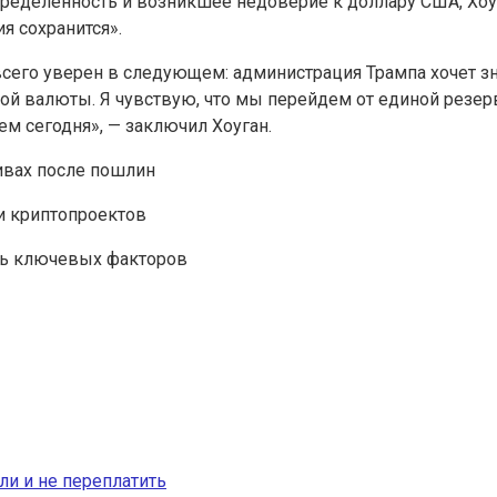
еделенность и возникшее недоверие к доллару США, Хо
я сохранится».
всего уверен в следующем: администрация Трампа хочет зн
й валюты. Я чувствую, что мы перейдем от единой резерв
ем сегодня», — заключил Хоуган.
тивах после пошлин
ки криптопроектов
ть ключевых факторов
ли и не переплатить