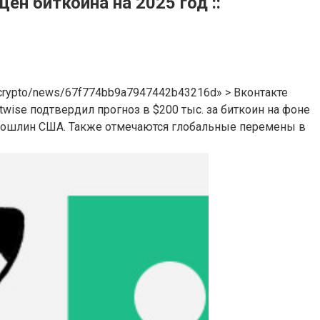
н биткоина на 2025 год ::
u/crypto/news/67f774bb9a7947442b43216d» > Вконтакте
wise подтвердил прогноз в $200 тыс. за биткоин на фоне
 пошлин США. Также отмечаются глобальные перемены в