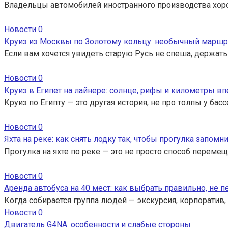
Владельцы автомобилей иностранного производства хор
Новости
0
Круиз из Москвы по Золотому кольцу: необычный маршр
Если вам хочется увидеть старую Русь не спеша, держать
Новости
0
Круиз в Египет на лайнере: солнце, рифы и километры вп
Круиз по Египту — это другая история, не про толпы у ба
Новости
0
Яхта на реке: как снять лодку так, чтобы прогулка запомн
Прогулка на яхте по реке — это не просто способ перемещ
Новости
0
Аренда автобуса на 40 мест: как выбрать правильно, не 
Когда собирается группа людей — экскурсия, корпоратив,
Новости
0
Двигатель G4NA: особенности и слабые стороны