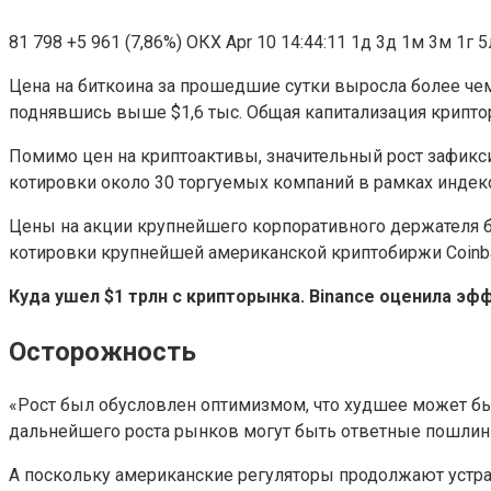
81 798
+5 961 (7,86%)
ОКХ
Apr 10 14:44:11
1д 3д 1м 3м 1г 5
Цена на биткоина за прошедшие сутки выросла более чем н
поднявшись выше $1,6 тыс. Общая капитализация крипторы
Помимо цен на криптоактивы, значительный рост зафикс
котировки около 30 торгуемых компаний в рамках индекса
Цены на акции крупнейшего корпоративного держателя бит
котировки крупнейшей американской криптобиржи Coinbas
Куда ушел $1 трлн с крипторынка. Binance оценила эф
Осторожность
«Рост был обусловлен оптимизмом, что худшее может быт
дальнейшего роста рынков могут быть ответные пошлины
А поскольку американские регуляторы продолжают устра