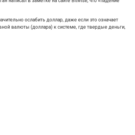
уган
написал в заметке на сайте Bitwise, что «падение
ачительно ослабить доллар, даже если это означает
ной валюты (доллара) к системе, где твердые деньги,