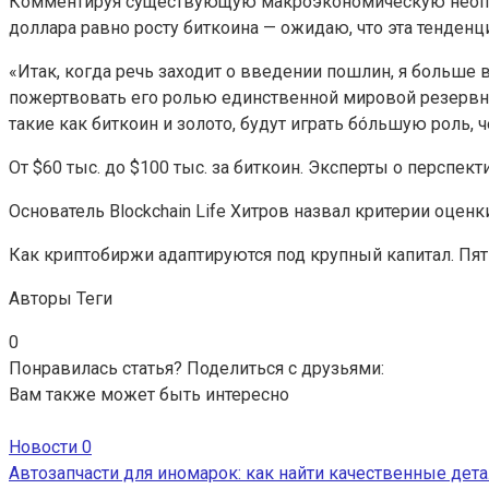
Комментируя существующую макроэкономическую неопр
доллара равно росту биткоина — ожидаю, что эта тенденци
«Итак, когда речь заходит о введении пошлин, я больше 
пожертвовать его ролью единственной мировой резервно
такие как биткоин и золото, будут играть б
óльшую роль, ч
От $60 тыс. до $100 тыс. за биткоин. Эксперты о перспек
Основатель Blockchain Life Хитров назвал критерии оцен
Как криптобиржи адаптируются под крупный капитал. Пя
Авторы Теги
0
Понравилась статья? Поделиться с друзьями:
Вам также может быть интересно
Новости
0
Автозапчасти для иномарок: как найти качественные дета