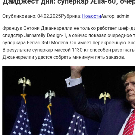
Дайджест дня: суперкар Ælla-60, оче
Опубликовано:
04.02.2025
Рубрика:
Новости
Автор:
admin
Француз Энтони Джаннарелли не только работает шеф-диз
спидстер Jannarelly Design-1, а сейчас показал очередно
суперкара Ferrari 360 Modena. Он имеет перекроенную вне
В результате суперкар массой 1130 кг способен разогнатьс
Джаннарелли удастся собрать минимум пять заказов.