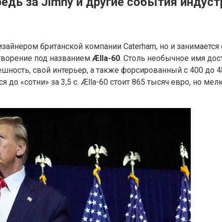
редь за Jimny и другие события индуст
айнером британской компании Caterham, но и занимается 
е творение под названием
Ælla-60
. Столь необычное имя дос
шность, свой интерьер, а также форсированный с 400 до 48
я до «сотни» за 3,5 с. Ælla-60 стоит 865 тысяч евро, но ме