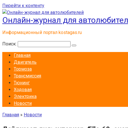
Перейти к контенту
Онлайн-журнал для автолюбите
Информационный портал kostagas.ru
Поиск:
Главная
Двигатель
Тормоза
Трансмиссия
Тюнинг
Ходовая
Электрика
Новости
Главная
»
Новости