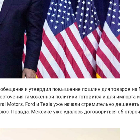
бещания и утвердил повышение пошлин для товаров из М
сточения таможенной политики готовится и для импорта 
al Motors, Ford и Tesla уже начали стремительно дешевет
оюз. Правда, Мексике уже удалось договориться об отсро