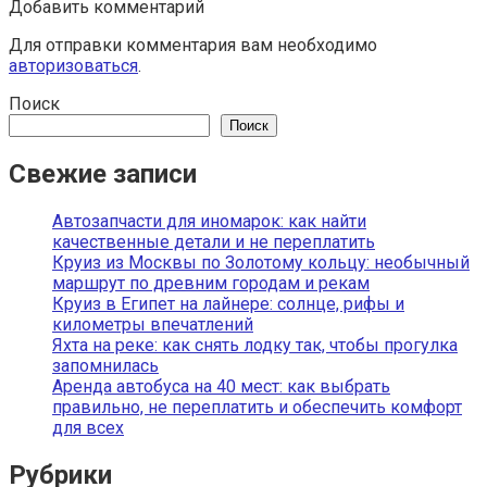
Добавить комментарий
Для отправки комментария вам необходимо
авторизоваться
.
Поиск
Поиск
Свежие записи
Автозапчасти для иномарок: как найти
качественные детали и не переплатить
Круиз из Москвы по Золотому кольцу: необычный
маршрут по древним городам и рекам
Круиз в Египет на лайнере: солнце, рифы и
километры впечатлений
Яхта на реке: как снять лодку так, чтобы прогулка
запомнилась
Аренда автобуса на 40 мест: как выбрать
правильно, не переплатить и обеспечить комфорт
для всех
Рубрики