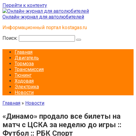
Перейти к контенту
Онлайн-журнал для автолюбителей
Информационный портал kostagas.ru
Поиск:
Главная
Двигатель
Тормоза
Трансмиссия
Тюнинг
Ходовая
Электрика
Новости
Главная
»
Новости
«Динамо» продало все билеты на
матч с ЦСКА за неделю до игры ::
Футбол :: РБК Спорт