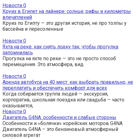
Новости
0
Круиз в Египет на лайнере: солнце, рифы и километры
впечатлений
Круиз по Египту — это другая история, не про толпы у
бассейна и пересоленные
Новости
0
Яхта на реке: как снять лодку так, чтобы прогулка
запомнилась
Прогулка на яхте по реке — это не просто способ
перемещения. Это атмосфера, вид
Новости
0
Аренда автобуса на 40 мест: как выбрать правильно, не
переплатить и обеспечить комфорт для всех
Когда собирается группа людей — экскурсия,
корпоратив, школьная поездка или свадьба — часто
оказывается,
Новости
0
Двигатель G4NA: особенности и слабые стороны
Особенности и «болячки» корейских моторов G4NA
Двигатель G4NA – это бензиновый атмосферный
силовой агрегат