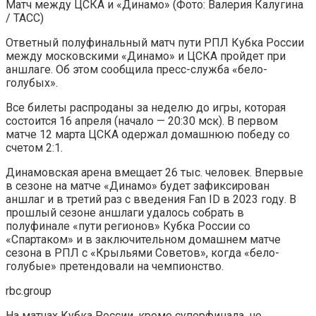
Матч между ЦСКА и «Динамо»
(Фото: Валерия Калугина
/ ТАСС)
Ответный полуфинальный матч пути РПЛ Кубка России
между московскими «Динамо» и ЦСКА пройдет при
аншлаге. Об этом сообщила пресс-служба «бело-
голубых».
Все билеты распроданы за неделю до игры, которая
состоится 16 апреля (начало — 20:30 мск). В первом
матче 12 марта ЦСКА одержал домашнюю победу со
счетом 2:1.
Динамовская арена вмещает 26 тыс. человек. Впервые
в сезоне на матче «Динамо» будет зафиксирован
аншлаг и в третий раз с введения Fan ID в 2023 году. В
прошлый сезоне аншлаги удалось собрать в
полуфинале «пути регионов» Кубка России со
«Спартаком» и в заключительном домашнем матче
сезона в РПЛ с «Крыльями Советов», когда «бело-
голубые» претендовали на чемпионство.
rbc.group
На матчах Кубка России, кроме суперфинала, не