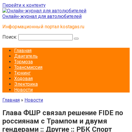
Перейти к контенту
Онлайн-журнал для автолюбителей
Информационный портал kostagas.ru
Поиск:
Главная
Двигатель
Тормоза
Трансмиссия
Тюнинг
Ходовая
Электрика
Новости
Главная
»
Новости
Глава ФШР связал решение FIDE по
россиянам с Трампом и двумя
гендерами :: Другие :: РБК Спорт