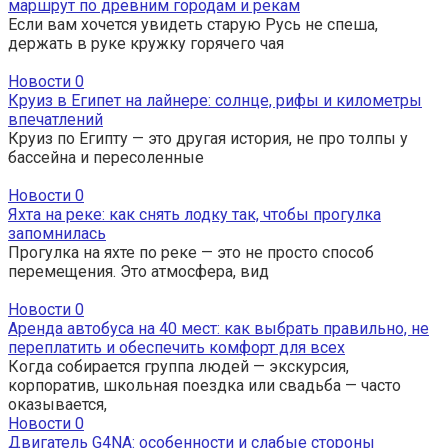
маршрут по древним городам и рекам
Если вам хочется увидеть старую Русь не спеша,
держать в руке кружку горячего чая
Новости
0
Круиз в Египет на лайнере: солнце, рифы и километры
впечатлений
Круиз по Египту — это другая история, не про толпы у
бассейна и пересоленные
Новости
0
Яхта на реке: как снять лодку так, чтобы прогулка
запомнилась
Прогулка на яхте по реке — это не просто способ
перемещения. Это атмосфера, вид
Новости
0
Аренда автобуса на 40 мест: как выбрать правильно, не
переплатить и обеспечить комфорт для всех
Когда собирается группа людей — экскурсия,
корпоратив, школьная поездка или свадьба — часто
оказывается,
Новости
0
Двигатель G4NA: особенности и слабые стороны