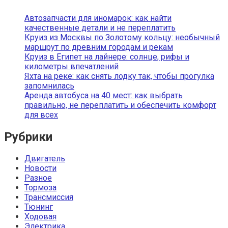
Автозапчасти для иномарок: как найти
качественные детали и не переплатить
Круиз из Москвы по Золотому кольцу: необычный
маршрут по древним городам и рекам
Круиз в Египет на лайнере: солнце, рифы и
километры впечатлений
Яхта на реке: как снять лодку так, чтобы прогулка
запомнилась
Аренда автобуса на 40 мест: как выбрать
правильно, не переплатить и обеспечить комфорт
для всех
Рубрики
Двигатель
Новости
Разное
Тормоза
Трансмиссия
Тюнинг
Ходовая
Электрика