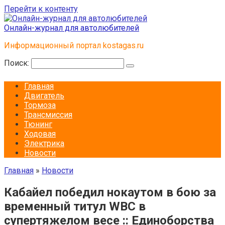
Перейти к контенту
Онлайн-журнал для автолюбителей
Информационный портал kostagas.ru
Поиск:
Главная
Двигатель
Тормоза
Трансмиссия
Тюнинг
Ходовая
Электрика
Новости
Главная
»
Новости
Кабайел победил нокаутом в бою за
временный титул WBC в
супертяжелом весе :: Единоборства