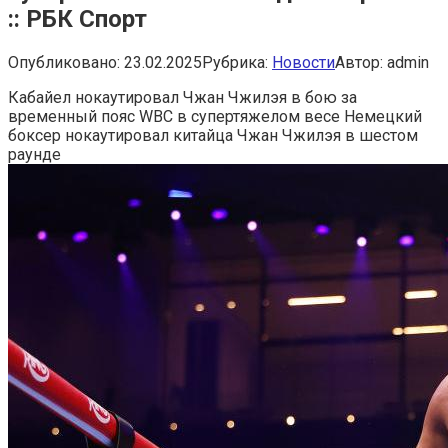
:: РБК Спорт
Опубликовано:
23.02.2025
Рубрика:
Новости
Автор:
admin
Кабайел нокаутировал Чжан Чжилэя в бою за
временный пояс WBC в супертяжелом весе
Немецкий
боксер нокаутировал китайца Чжан Чжилэя в шестом
раунде