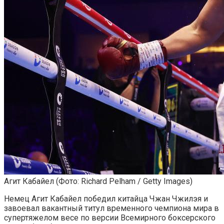
Агит Кабайел
(Фото: Richard Pelham / Getty Images)
Немец Агит Кабайел победил китайца Чжан Чжилэя и
завоевал вакантный титул временного чемпиона мира в
супертяжелом весе по версии Всемирного боксерского