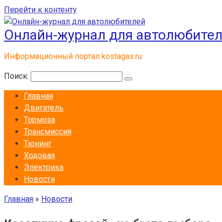
Перейти к контенту
Онлайн-журнал для автолюбите
Информационный портал kostagas.ru
Поиск:
Главная
Двигатель
Тормоза
Трансмиссия
Тюнинг
Ходовая
Электрика
Новости
Главная
»
Новости