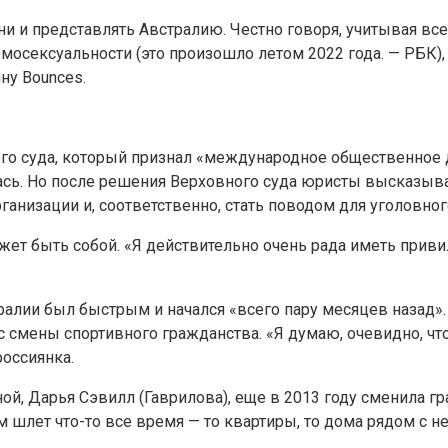
ни и представлять Австралию. Честно говоря, учитывая все
мосексуальности (это произошло летом 2022 года. — РБК), 
ну Bounces.
ного суда, который признал «международное общественное
ь. Но после решения Верховного суда юристы высказывал
ганизации и, соответственно, стать поводом для уголовно
ожет быть собой. «Я действительно очень рада иметь прив
тралии был быстрым и начался «всего пару месяцев назад»
с смены спортивного гражданства. «Я думаю, очевидно, что
россиянка.
ой, Дарья Сэвилл (Гаврилова), еще в 2013 году сменила гр
м шлет что-то все время — то квартиры, то дома рядом с не