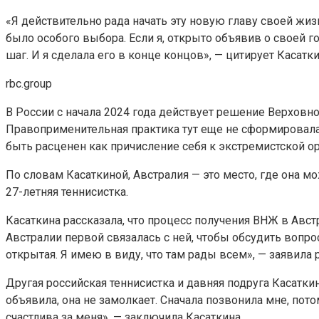
«Я действительно рада начать эту новую главу своей жиз
было особого выбора. Если я, открыто объявив о своей го
шаг. И я сделала его в конце концов», — цитирует Касатки
rbc.group
В России с начала 2024 года действует решение Верхов
Правоприменительная практика тут еще не сформировалас
быть расценен как причисление себя к экстремистской ор
По словам Касаткиной, Австралия — это место, где она м
27-летняя теннисистка.
Касаткина рассказала, что процесс получения ВНЖ в Авс
Австралии первой связалась с ней, чтобы обсудить вопро
открытая. Я имею в виду, что там рады всем», — заявила 
Другая российская теннисистка и давняя подруга Касаткин
объявила, она не замолкает. Сначала позвонила мне, пото
счастлива за меня», — заключила Касаткина.