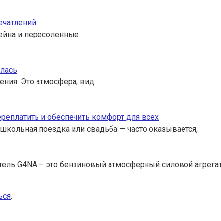
ечатлений
ссейна и пересоленные
илась
ения. Это атмосфера, вид
переплатить и обеспечить комфорт для всех
 школьная поездка или свадьба — часто оказывается,
тель G4NA – это бензиновый атмосферный силовой агрега
ься
.