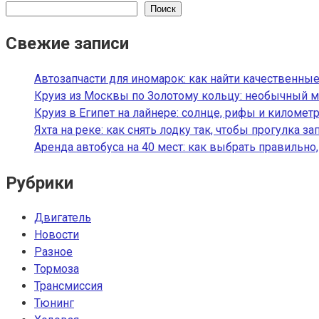
Поиск
Свежие записи
Автозапчасти для иномарок: как найти качественные
Круиз из Москвы по Золотому кольцу: необычный м
Круиз в Египет на лайнере: солнце, рифы и километ
Яхта на реке: как снять лодку так, чтобы прогулка з
Аренда автобуса на 40 мест: как выбрать правильно
Рубрики
Двигатель
Новости
Разное
Тормоза
Трансмиссия
Тюнинг