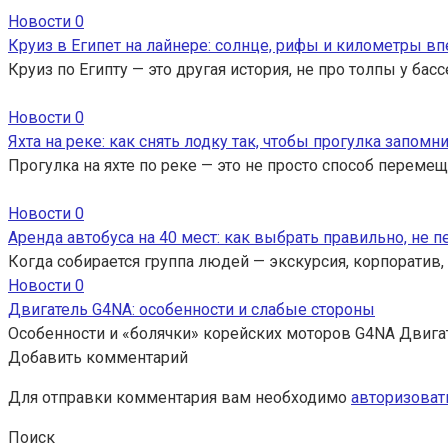
Новости
0
Круиз в Египет на лайнере: солнце, рифы и километры вп
Круиз по Египту — это другая история, не про толпы у ба
Новости
0
Яхта на реке: как снять лодку так, чтобы прогулка запомн
Прогулка на яхте по реке — это не просто способ перемещ
Новости
0
Аренда автобуса на 40 мест: как выбрать правильно, не 
Когда собирается группа людей — экскурсия, корпоратив,
Новости
0
Двигатель G4NA: особенности и слабые стороны
Особенности и «болячки» корейских моторов G4NA Двига
Добавить комментарий
Для отправки комментария вам необходимо
авторизоват
Поиск