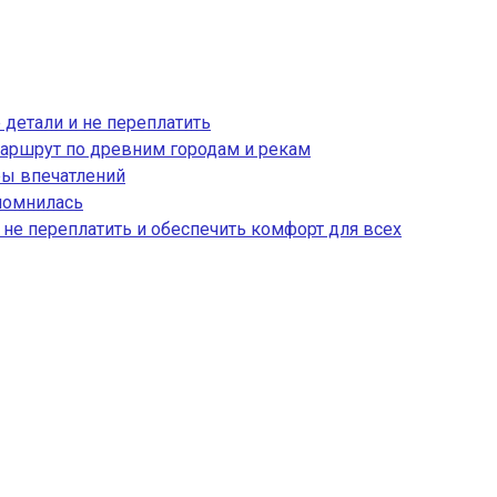
 детали и не переплатить
аршрут по древним городам и рекам
ры впечатлений
апомнилась
, не переплатить и обеспечить комфорт для всех