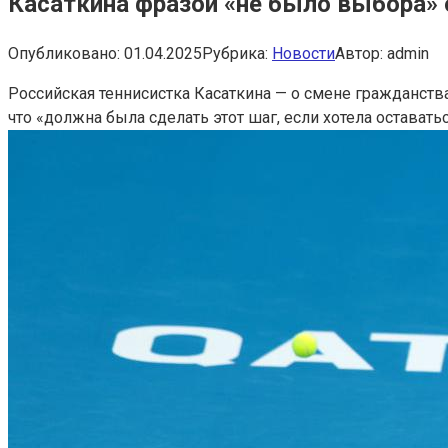
Касаткина фразой «не было выбора» о
Опубликовано:
01.04.2025
Рубрика:
Новости
Автор:
admin
Российская теннисистка Касаткина — о смене гражданств
что «должна была сделать этот шаг, если хотела оставать