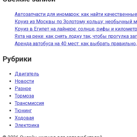
Автозапчасти для иномарок: как найти качественные
Круиз из Москвы по Золотому кольцу: необычный м
Круиз в Египет на лайнере: солнце, рифы и километ
Яхта на реке: как снять лодку так, чтобы прогулка з
Аренда автобуса на 40 мест: как выбрать правильно
Рубрики
Двигатель
Новости
Разное
Тормоза
Трансмиссия
Тюнинг
Ходовая
Электрика