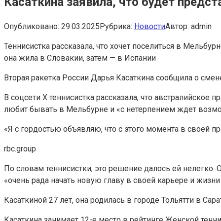
Касаткина заявила, что будет предста
Опубликовано:
29.03.2025
Рубрика:
Новости
Автор:
admin
Теннисистка рассказала, что хочет поселиться в Мельбурн
она жила в Словакии, затем — в Испании
Вторая ракетка России Дарья Касаткина сообщила о смене
В соцсети Х теннисистка рассказала, что австралийское п
любит бывать в Мельбурне и «с нетерпением ждет возмо
«Я с гордостью объявляю, что с этого момента в своей п
rbc.group
По словам теннисистки, это решение далось ей нелегко. 
«очень рада начать новую главу в своей карьере и жизни
Касаткиной 27 лет, она родилась в городе Тольятти в Сар
Касаткина занимает 12-е место в рейтинге Женской тенн