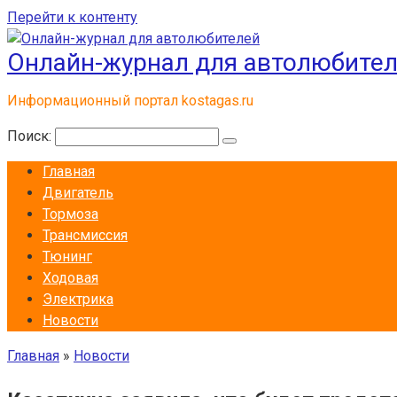
Перейти к контенту
Онлайн-журнал для автолюбите
Информационный портал kostagas.ru
Поиск:
Главная
Двигатель
Тормоза
Трансмиссия
Тюнинг
Ходовая
Электрика
Новости
Главная
»
Новости