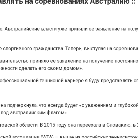
влять на соревнованиях Австралию :: 
е. Австралийские власти уже приняли ее заявление на полу
 спортивного гражданства. Теперь, выступая на соревнова
равительство приняло ее заявление на получение постоянно
жности сделать его своим домом».
рофессиональной теннисной карьере я буду представлять с
Она подчеркнула, что всегда будет «с уважением и глубоко
 под австралийским флагом».
атовской области. В 2015 году она переехала в Словакию, в
исной ассоциации (WTA) — выше из российских теннисисток