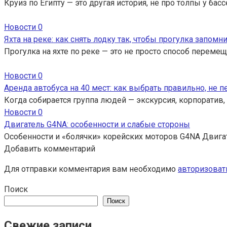
Круиз по Египту — это другая история, не про толпы у ба
Новости
0
Яхта на реке: как снять лодку так, чтобы прогулка запомн
Прогулка на яхте по реке — это не просто способ перемещ
Новости
0
Аренда автобуса на 40 мест: как выбрать правильно, не 
Когда собирается группа людей — экскурсия, корпоратив,
Новости
0
Двигатель G4NA: особенности и слабые стороны
Особенности и «болячки» корейских моторов G4NA Двига
Добавить комментарий
Для отправки комментария вам необходимо
авторизоват
Поиск
Поиск
Свежие записи