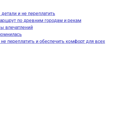
 детали и не переплатить
аршрут по древним городам и рекам
ры впечатлений
апомнилась
, не переплатить и обеспечить комфорт для всех