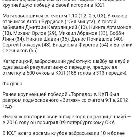
крупнейшую победу в своей истории в КХЛ.
Матч завершился со счетом 1:10 (1:2, 0:5, 0:3). У хозяев
отличился Антон Бурдасов (15-я минута). У гостей
забивали Дмитрий Кагарлицкий (10), Никита Артамонов
(13), Михаил Орлов (29), Михаил Абрамов (33), Бобби
Линч (34), Никита Шавин (35), Денис Почивалов (40),
Сергей Гончарук (48), Владислав Фирстов (54) и Евгений
Свечников (55).
Кагарлицкий, забросивший дебютную шайбу за клуб и
сделавший результативную передачу, преодолел
отметку в 500 очков в КХЛ (188 голов и 313 передач).
rbc.group
Ранее крупнейшей победой «Торпедо» в КХЛ был
разгром подмосковного «Витязя» со счетом 9:1 в 2012
году.
«Барыс» повторил свой антирекорд по разнице шайб —
в 2016 году он проиграл 0:9 петербургскому СКА.
В КХЛ всего восемь клубов забрасывали 10 и более