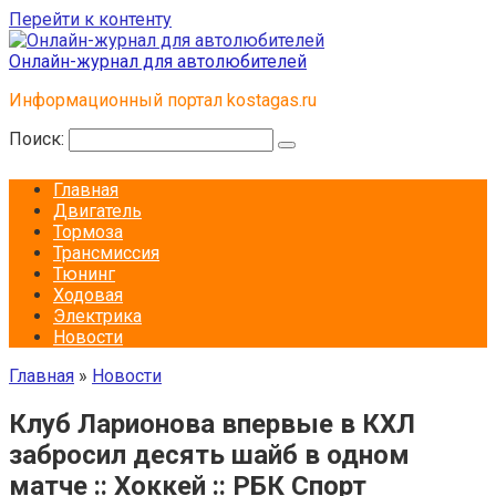
Перейти к контенту
Онлайн-журнал для автолюбителей
Информационный портал kostagas.ru
Поиск:
Главная
Двигатель
Тормоза
Трансмиссия
Тюнинг
Ходовая
Электрика
Новости
Главная
»
Новости
Клуб Ларионова впервые в КХЛ
забросил десять шайб в одном
матче :: Хоккей :: РБК Спорт