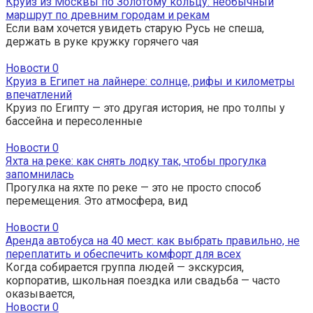
Круиз из Москвы по Золотому кольцу: необычный
маршрут по древним городам и рекам
Если вам хочется увидеть старую Русь не спеша,
держать в руке кружку горячего чая
Новости
0
Круиз в Египет на лайнере: солнце, рифы и километры
впечатлений
Круиз по Египту — это другая история, не про толпы у
бассейна и пересоленные
Новости
0
Яхта на реке: как снять лодку так, чтобы прогулка
запомнилась
Прогулка на яхте по реке — это не просто способ
перемещения. Это атмосфера, вид
Новости
0
Аренда автобуса на 40 мест: как выбрать правильно, не
переплатить и обеспечить комфорт для всех
Когда собирается группа людей — экскурсия,
корпоратив, школьная поездка или свадьба — часто
оказывается,
Новости
0