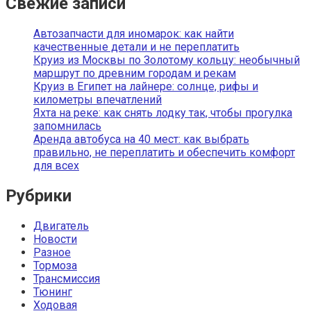
Свежие записи
Автозапчасти для иномарок: как найти
качественные детали и не переплатить
Круиз из Москвы по Золотому кольцу: необычный
маршрут по древним городам и рекам
Круиз в Египет на лайнере: солнце, рифы и
километры впечатлений
Яхта на реке: как снять лодку так, чтобы прогулка
запомнилась
Аренда автобуса на 40 мест: как выбрать
правильно, не переплатить и обеспечить комфорт
для всех
Рубрики
Двигатель
Новости
Разное
Тормоза
Трансмиссия
Тюнинг
Ходовая