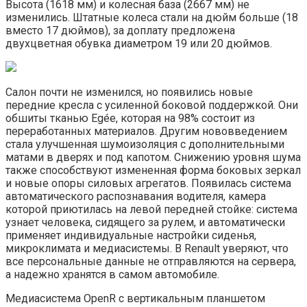
Высота (1618 мм) и колесная база (2667 мм) не
изменились. Штатные колеса стали на дюйм больше (18
вместо 17 дюймов), за доплату предложена
двухцветная обувка диаметром 19 или 20 дюймов.
Салон почти не изменился, но появились новые
передние кресла с усиленной боковой поддержкой. Они
обшиты тканью Egée, которая на 98% состоит из
переработанных материалов. Другим нововведением
стала улучшенная шумоизоляция с дополнительными
матами в дверях и под капотом. Снижению уровня шума
также способствуют измененная форма боковых зеркал
и новые опоры силовых агрегатов. Появилась система
автоматического распознавания водителя, камера
которой приютилась на левой передней стойке: система
узнает человека, сидящего за рулем, и автоматически
применяет индивидуальные настройки сиденья,
микроклимата и медиасистемы. В Renault уверяют, что
все персональные данные не отправляются на сервера,
а надежно хранятся в самом автомобиле.
Медиасистема OpenR с вертикальным планшетом