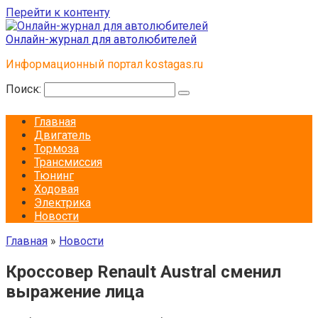
Перейти к контенту
Онлайн-журнал для автолюбителей
Информационный портал kostagas.ru
Поиск:
Главная
Двигатель
Тормоза
Трансмиссия
Тюнинг
Ходовая
Электрика
Новости
Главная
»
Новости
Кроссовер Renault Austral сменил
выражение лица