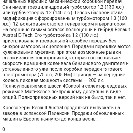
начальных версий с механической коробкой передач.
Они имели трехцилиндровый турбомотор 1.2 (130 л.с.)
или турбочетверку 1.3 (140 л.с.). Теперь базовой стала
модификация с форсированным турбомотором 1.3 (160
л.с.), 12-вольтовым стартер-генератором и вариатором.
На вершине гаммы остался полноценный гибрид Renault
Austral E-Tech. Его турботройка 1.2 (130 л.с.)
пристыкована к трехвальной коробке передач без
синхронизаторов и сцепления. Передачи переключаются
кулачковыми муфтами, при этом возможные рывки
сглаживаются электроникой, которая согласовывает
скорости вращения коленвала бензинового двигателя и
установленного уже после коробки передач тягового
электромотора (70 л.с., 205 Нм). Привод — на передние
колеса, пиковая мощность системы — 200 л.с.
Полноуправляемое шасси 4Control и селектор ездовых
режимов Multi-Sense по-прежнему доступны в виде
опций. Полноприводных версий как не было, так и нет.
Кроссоверы Renault Austral продолжат выпускать на
заводе в испанской Паленсии. Продажи обновленных
машин в Европе начнутся до конца весны.
0