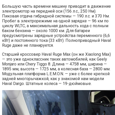
Большую часть времени машину приводит в движение
электромотор на передней оси (156 л.с., 250 Нм).
Пиковая отдача гибридной системы — 190 л.с. и 370 Нм.
Пробег в электрорежиме на одной зарядке — 96 км по
циклу WLTC, а максимальная дальность хода с полным
баком бензина — около 1000 км. Для батареи
предусмотрены зарядные устройства переменного (6,6
кВт) и постоянного тока (33 кВт). Полноприводный Haval
Ruge даже не планируется.
Старший кроссовер Haval Ruge Max (он же Xiaolong Max)
— это уже одноклассник таких автомобилей, как Geely
Monjaro или Chery Tiggo 8. Длина — 4758 мм, ширина —
1895 мм, высота — 1725 мм, а колесная база — 2800 мм.
Модульная платформа L.E.M.O.N. — уже с более крепкой
задней многорычажкой, как у знакомой нам модели
Haval Dargo. Штатные колеса — 19-дюймовые.