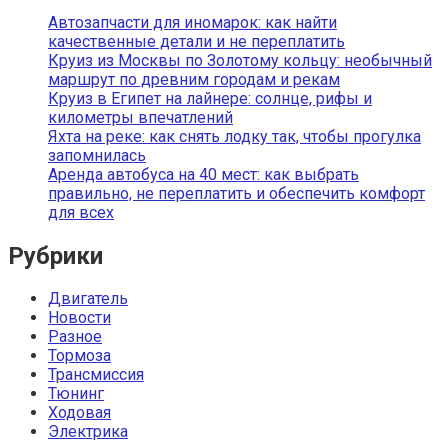
Автозапчасти для иномарок: как найти
качественные детали и не переплатить
Круиз из Москвы по Золотому кольцу: необычный
маршрут по древним городам и рекам
Круиз в Египет на лайнере: солнце, рифы и
километры впечатлений
Яхта на реке: как снять лодку так, чтобы прогулка
запомнилась
Аренда автобуса на 40 мест: как выбрать
правильно, не переплатить и обеспечить комфорт
для всех
Рубрики
Двигатель
Новости
Разное
Тормоза
Трансмиссия
Тюнинг
Ходовая
Электрика