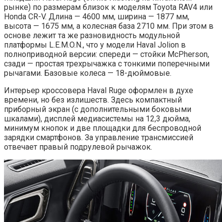
рынке) по размерам близок к моделям Toyota RAV4 или
Honda CR-V. Длина — 4600 мм, ширина — 1877 мм,
высота — 1675 мм, а колесная база 2710 мм. При этом в
основе лежит та же разновидность модульной
платформы L.E.M.O.N., что у модели Haval Jolion в
полноприводной версии: спереди — стойки McPherson,
сзади — простая трехрычажка с тонкими поперечными
рычагами. Базовые колеса — 18-дюймовые.
Интерьер кроссовера Haval Ruge оформлен в духе
времени, но без излишеств. Здесь компактный
приборный экран (с дополнительными боковыми
шкалами), дисплей медиасистемы на 12,3 дюйма,
минимум кнопок и две площадки для беспроводной
зарядки смартфонов. За управление трансмиссией
отвечает правый подрулевой рычажок.