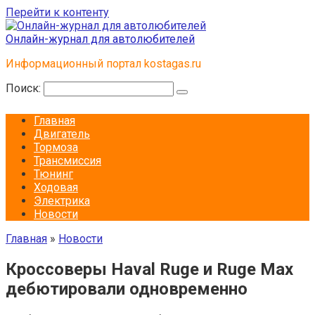
Перейти к контенту
Онлайн-журнал для автолюбителей
Информационный портал kostagas.ru
Поиск:
Главная
Двигатель
Тормоза
Трансмиссия
Тюнинг
Ходовая
Электрика
Новости
Главная
»
Новости
Кроссоверы Haval Ruge и Ruge Max
дебютировали одновременно