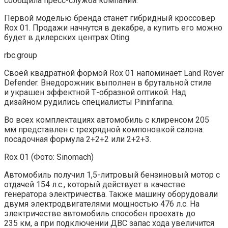
сообщила пресс-служба компании.
Первой моделью бренда станет гибридный кроссовер
Rox 01. Продажи начнутся в декабре, а купить его можно
будет в дилерских центрах Oting.
rbc.group
Своей квадратной формой Rox 01 напоминает Land Rover
Defender. Внедорожник выполнен в брутальной стиле
и украшен эффектной Т-образной оптикой. Над
дизайном рудились специалисты Pininfarina.
Во всех комплектациях автомобиль с клиренсом 205
мм представлен с трехрядной компоновкой салона:
посадочная формула 2+2+2 или 2+2+3.
Rox 01
(Фото: Sinomach)
Автомобиль получил 1,5-литровый бензиновый мотор с
отдачей 154 л.с., который действует в качестве
генератора электричества. Также машину оборудовали
двумя электродвигателями мощностью 476 л.с. На
электричестве автомобиль способен проехать до
235 км, а при подключении ДВС запас хода увеличится