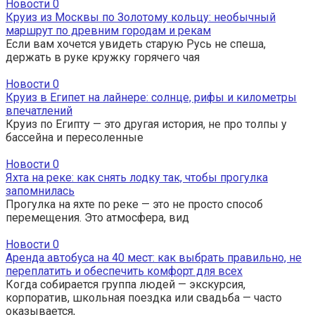
Новости
0
Круиз из Москвы по Золотому кольцу: необычный
маршрут по древним городам и рекам
Если вам хочется увидеть старую Русь не спеша,
держать в руке кружку горячего чая
Новости
0
Круиз в Египет на лайнере: солнце, рифы и километры
впечатлений
Круиз по Египту — это другая история, не про толпы у
бассейна и пересоленные
Новости
0
Яхта на реке: как снять лодку так, чтобы прогулка
запомнилась
Прогулка на яхте по реке — это не просто способ
перемещения. Это атмосфера, вид
Новости
0
Аренда автобуса на 40 мест: как выбрать правильно, не
переплатить и обеспечить комфорт для всех
Когда собирается группа людей — экскурсия,
корпоратив, школьная поездка или свадьба — часто
оказывается,