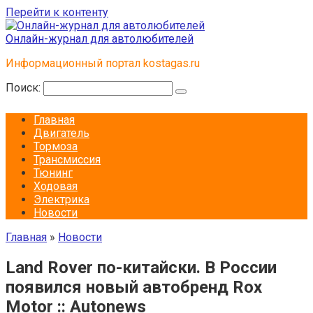
Перейти к контенту
Онлайн-журнал для автолюбителей
Информационный портал kostagas.ru
Поиск:
Главная
Двигатель
Тормоза
Трансмиссия
Тюнинг
Ходовая
Электрика
Новости
Главная
»
Новости
Land Rover по-китайски. В России
появился новый автобренд Rox
Motor :: Autonews