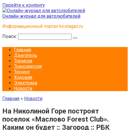
Перейти к контенту
Онлайн-журнал для автолюбителей
Информационный портал kostagas.ru
Поиск:
Главная
Двигатель
Тормоза
Трансмиссия
Тюнинг
Ходовая
Электрика
Новости
Главная
»
Новости
На Николиной Горе построят
поселок «Маслово Forest Club».
Каким он будет :: Загород :: РБК