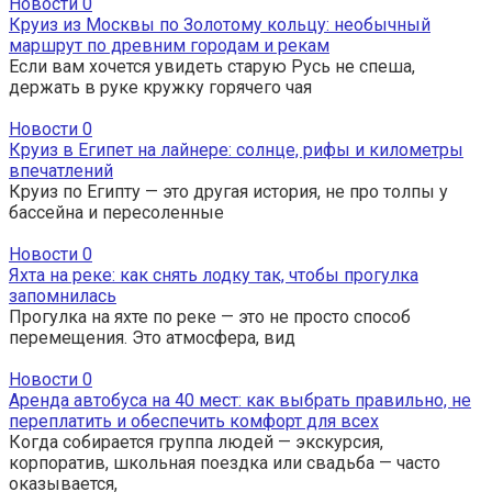
Новости
0
Круиз из Москвы по Золотому кольцу: необычный
маршрут по древним городам и рекам
Если вам хочется увидеть старую Русь не спеша,
держать в руке кружку горячего чая
Новости
0
Круиз в Египет на лайнере: солнце, рифы и километры
впечатлений
Круиз по Египту — это другая история, не про толпы у
бассейна и пересоленные
Новости
0
Яхта на реке: как снять лодку так, чтобы прогулка
запомнилась
Прогулка на яхте по реке — это не просто способ
перемещения. Это атмосфера, вид
Новости
0
Аренда автобуса на 40 мест: как выбрать правильно, не
переплатить и обеспечить комфорт для всех
Когда собирается группа людей — экскурсия,
корпоратив, школьная поездка или свадьба — часто
оказывается,