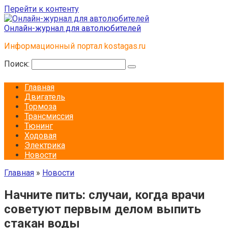
Перейти к контенту
Онлайн-журнал для автолюбителей
Информационный портал kostagas.ru
Поиск:
Главная
Двигатель
Тормоза
Трансмиссия
Тюнинг
Ходовая
Электрика
Новости
Главная
»
Новости
Начните пить: случаи, когда врачи
советуют первым делом выпить
стакан воды