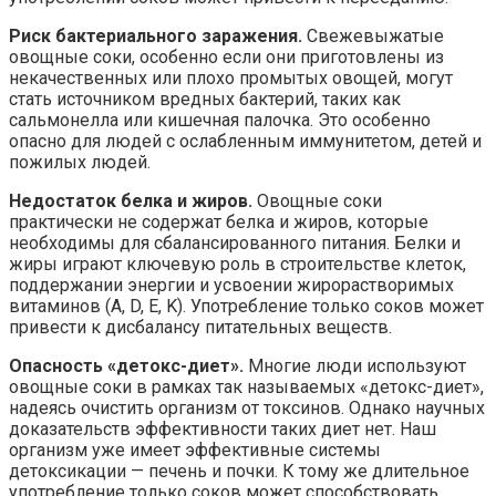
Риск бактериального заражения.
Свежевыжатые
овощные соки, особенно если они приготовлены из
некачественных или плохо промытых овощей, могут
стать источником вредных бактерий, таких как
сальмонелла или кишечная палочка. Это особенно
опасно для людей с ослабленным иммунитетом, детей и
пожилых людей.
Недостаток белка и жиров.
Овощные соки
практически не содержат белка и жиров, которые
необходимы для сбалансированного питания. Белки и
жиры играют ключевую роль в строительстве клеток,
поддержании энергии и усвоении жирорастворимых
витаминов (A, D, E, K). Употребление только соков может
привести к дисбалансу питательных веществ.
Опасность «детокс-диет».
Многие люди используют
овощные соки в рамках так называемых «детокс-диет»,
надеясь очистить организм от токсинов. Однако научных
доказательств эффективности таких диет нет. Наш
организм уже имеет эффективные системы
детоксикации — печень и почки. К тому же длительное
употребление только соков может способствовать