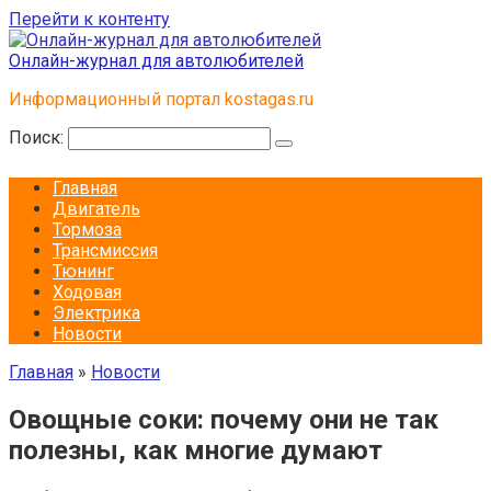
Перейти к контенту
Онлайн-журнал для автолюбителей
Информационный портал kostagas.ru
Поиск:
Главная
Двигатель
Тормоза
Трансмиссия
Тюнинг
Ходовая
Электрика
Новости
Главная
»
Новости
Овощные соки: почему они не так
полезны, как многие думают