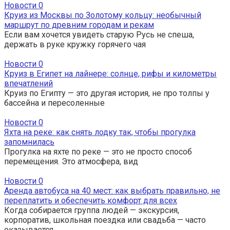
Новости
0
Круиз из Москвы по Золотому кольцу: необычный
маршрут по древним городам и рекам
Если вам хочется увидеть старую Русь не спеша,
держать в руке кружку горячего чая
Новости
0
Круиз в Египет на лайнере: солнце, рифы и километры
впечатлений
Круиз по Египту — это другая история, не про толпы у
бассейна и пересоленные
Новости
0
Яхта на реке: как снять лодку так, чтобы прогулка
запомнилась
Прогулка на яхте по реке — это не просто способ
перемещения. Это атмосфера, вид
Новости
0
Аренда автобуса на 40 мест: как выбрать правильно, не
переплатить и обеспечить комфорт для всех
Когда собирается группа людей — экскурсия,
корпоратив, школьная поездка или свадьба — часто
оказывается,