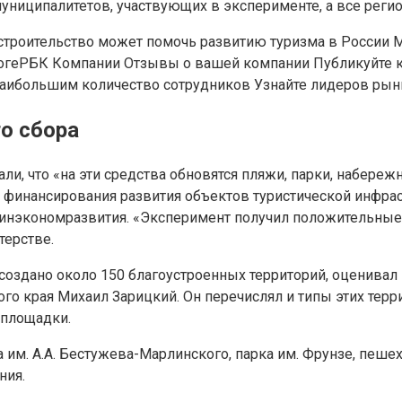
ниципалитетов, участвующих в эксперименте, а все регио
строительство может помочь развитию туризма в России 
оге
РБК Компании Отзывы о вашей компании Публикуйте к
наибольшим количество сотрудников Узнайте лидеров рын
го сбора
али, что «на эти средства обновятся пляжи, парки, набере
финансирования развития объектов туристической инфра
инэкономразвития. «Эксперимент получил положительные о
терстве.
создано около 150 благоустроенных территорий, оценивал 
го края Михаил Зарицкий. Он перечислял и типы этих терр
 площадки.
 им. А.А. Бестужева-Марлинского, парка им. Фрунзе, пеш
ния.