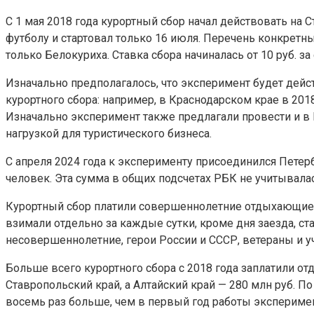
С 1 мая 2018 года курортный сбор начал действовать на 
футболу и стартовал только 16 июля. Перечень конкретны
только Белокуриха. Ставка сбора начиналась от 10 руб. з
Изначально предполагалось, что эксперимент будет дейст
курортного сбора: например, в Краснодарском крае в 2018
Изначально эксперимент также предлагали провести и в К
нагрузкой для туристического бизнеса.
С апреля 2024 года к эксперименту присоединился Петербу
человек. Эта сумма в общих подсчетах РБК не учитывалас
Курортный сбор платили совершеннолетние отдыхающие в
взимали отдельно за каждые сутки, кроме дня заезда, с
несовершеннолетние, герои России и СССР, ветераны и уч
Больше всего курортного сбора с 2018 года заплатили от
Ставропольский край, а Алтайский край — 280 млн руб. По
восемь раз больше, чем в первый год работы эксперимента