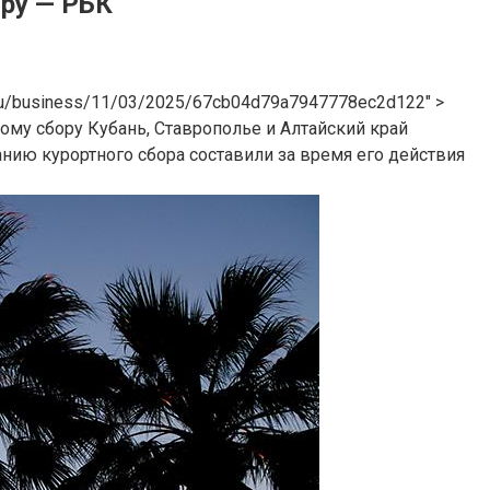
ору — РБК
.ru/business/11/03/2025/67cb04d79a7947778ec2d122″ >
му сбору Кубань, Ставрополье и Алтайский край
нию курортного сбора составили за время его действия