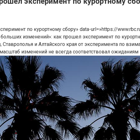
рошел эксперимент по курортному сб
сперимент по курортному сбору» data-url=»https://www.rbc
больших изменений»: как прошел эксперимент по курортно
 Ставрополья и Алтайского края от эксперимента по взима
о масштаб изменений не всегда соответствовал ожиданиям