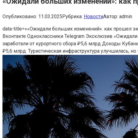
«Ожидали больших изменений»: как п
Опубликовано:
11.03.2025
Рубрика:
Новости
Автор:
admin
data-title=»«Ожидали больших изменений»: как прошел эк
Вконтакте Одноклассники Telegram
Эксклюзив
«Ожидали 
заработали от курортного сбора ₽5,6 млрд
Доходы Кубани,
₽5,6 млрд. Туристическая инфраструктура улучшилась, н