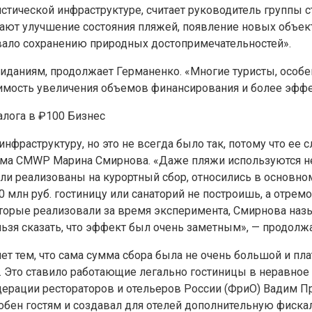
ической инфраструктуре, считает руководитель группы стр
мечают улучшение состояния пляжей, появление новых объ
овало сохранению природных достопримечательностей».
иданиям, продолжает Германенко. «Многие туристы, особе
димость увеличения объемов финансирования и более эффе
алога в ₽100
Бизнес
фраструктуру, но это не всегда было так, потому что ее с
изма CMWP Марина Смирнова. «Даже пляжи используются не
ли реализованы на курортный сбор, относились в основном
40 млн руб. гостиницу или санаторий не построишь, а отрем
торые реализовали за время эксперимента, Смирнова назы
льзя сказать, что эффект был очень заметным», — продолжа
т тем, что сама сумма сбора была не очень большой и пл
и». Это ставило работающие легально гостиницы в неравно
ерации рестораторов и отельеров России (ФриО) Вадим Пр
бен гостям и создавал для отелей дополнительную фискал