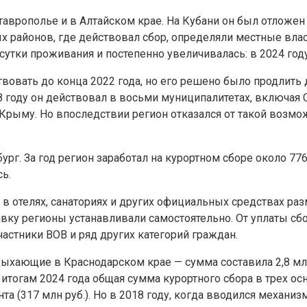
Ставрополье и в Алтайском крае. На Кубани он был отложен
х районов, где действовал сбор, определяли местные влас
а сутки проживания и постепенно увеличивалась: в 2024 год
вовать до конца 2022 года, но его решено было продлить 
 году он действовал в восьми муниципалитетах, включая Со
рыму. Но впоследствии регион отказался от такой возможн
рг. За год регион заработал на курортном сборе около 776 
ь.
 отелях, санаториях и других официальных средствах раз
тавку регионы устанавливали самостоятельно. От уплаты 
астники ВОВ и ряд других категорий граждан.
дыхающие в Краснодарском крае — сумма составила 2,8 млр
 итогам 2024 года общая сумма курортного сбора в трех осн
 (317 млн руб.). Но в 2018 году, когда вводился механизм