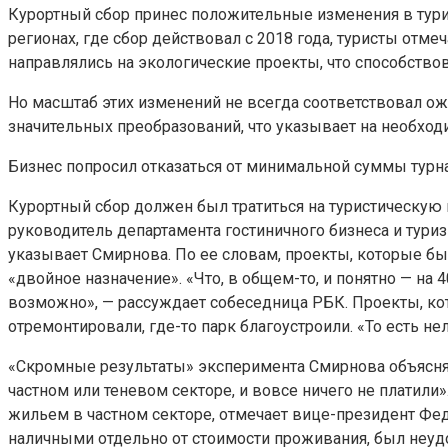
Курортный сбор принес положительные изменения в турист
регионах, где сбор действовал с 2018 года, туристы от
направлялись на экологические проекты, что способств
Но масштаб этих изменений не всегда соответствовал ож
значительных преобразований, что указывает на необхо
Бизнес попросил отказаться от минимальной суммы турн
Курортный сбор должен был тратиться на туристическую ин
руководитель департамента гостиничного бизнеса и тур
указывает Смирнова. По ее словам, проекты, которые бы
«двойное назначение». «Что, в общем-то, и понятно — на 
возможно», — рассуждает собеседница РБК. Проекты, ко
отремонтировали, где-то парк благоустроили. «То есть не
«Скромные результаты» эксперимента Смирнова объясняе
частном или теневом секторе, и вовсе ничего не платил
жильем в частном секторе, отмечает вице-президент Фед
наличными отдельно от стоимости проживания, был неудо