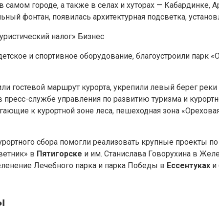
 самом городе, а также в селах и хуторах — Кабардинке, 
ый фонтан, появилась архитектурная подсветка, установ
туристический налог»
Бизнес
детское и спортивное оборудование, благоустроили парк «
или гостевой маршрут курорта, укрепили левый берег реки 
 пресс-службе управления по развитию туризма и курортно
ющие к курортной зоне леса, пешеходная зона «Ореховая 
 курортного сбора помогли реализовать крупные проекты 
Цветник» в
Пятигорске
и им. Станислава Говорухина в Жел
зеленение Лечебного парка и парка Победы в
Ессентуках
и 
ы