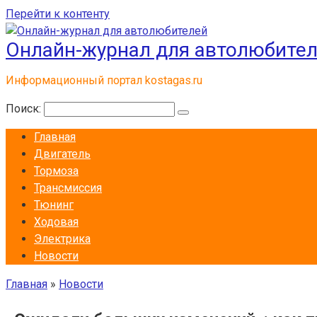
Перейти к контенту
Онлайн-журнал для автолюбите
Информационный портал kostagas.ru
Поиск:
Главная
Двигатель
Тормоза
Трансмиссия
Тюнинг
Ходовая
Электрика
Новости
Главная
»
Новости