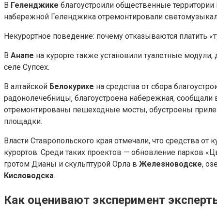
В
Геленджике
благоустроили общественные территории в
набережной Геленджика отремонтировали светомузыкальн
Некурортное поведение: почему отказываются платить «
В
Анапе
на курорте также установили туалетные модули, 
селе Супсех.
В алтайской
Белокурихе
на средства от сбора благоустро
радонолечебницы, благоустроена набережная, сообщали в
отремонтированы пешеходные мосты, обустроены прилега
площадки.
Власти Ставропольского края отмечали, что средства от
курортов. Среди таких проектов — обновление парков «
гротом Дианы и скульптурой Орла в
Железноводске
, о
Кисловодска
.
Как оценивают эксперимент эксперт