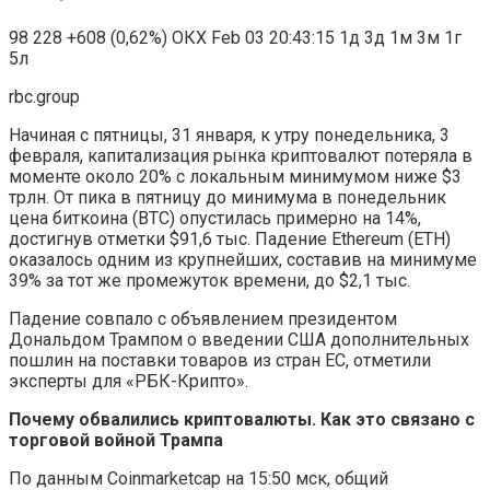
98 228
+608 (0,62%)
ОКХ
Feb 03 20:43:15
1д 3д 1м 3м 1г
5л
rbc.group
Начиная с пятницы, 31 января, к утру понедельника, 3
февраля, капитализация рынка криптовалют потеряла в
моменте около 20% с локальным минимумом ниже $3
трлн. От пика в пятницу до минимума в понедельник
цена биткоина (BTC) опустилась примерно на 14%,
достигнув отметки $91,6 тыс. Падение Ethereum (ETH)
оказалось одним из крупнейших, составив на минимуме
39% за тот же промежуток времени, до $2,1 тыс.
Падение совпало с объявлением президентом
Дональдом Трампом о введении США дополнительных
пошлин на поставки товаров из стран ЕС,
отметили
эксперты для «РБК-Крипто».
Почему обвалились криптовалюты. Как это связано с
торговой войной Трампа
По данным Coinmarketcap на 15:50 мск, общий