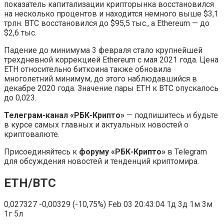
показатель капитализации крипторынка восстановился
на несколько процентов и находится немного выше $3,1
трлн. BTC восстановился до $95,5 тыс., а Ethereum — до
$2,6 тыс.
Падение до минимума 3 февраля стало крупнейшей
трехдневной коррекцией Ethereum с мая 2021 года. Цена
ETH относительно биткоина также обновила
многолетний минимум, до этого наблюдавшийся в
декабре 2020 года. Значение пары ETH к BTC опускалось
до 0,023.
Телеграм-канал «РБК-Крипто»
— подпишитесь и будьте
в курсе самых главных и актуальных новостей о
криптовалюте.
Присоединяйтесь к
форуму «РБК-Крипто»
в Telegram
для обсуждения новостей и тенденций криптомира.
ETH/BTC
0,027327
-0,00329 (-10,75%)
Feb 03 20:43:04
1д 3д 1м 3м
1г 5л