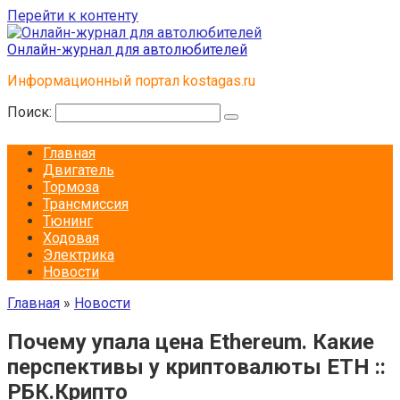
Перейти к контенту
Онлайн-журнал для автолюбителей
Информационный портал kostagas.ru
Поиск:
Главная
Двигатель
Тормоза
Трансмиссия
Тюнинг
Ходовая
Электрика
Новости
Главная
»
Новости
Почему упала цена Ethereum. Какие
перспективы у криптовалюты ETH ::
РБК.Крипто