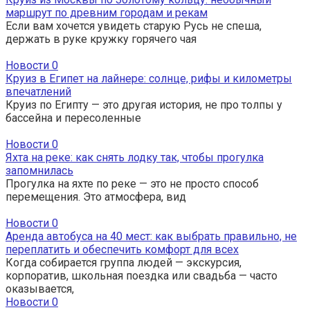
маршрут по древним городам и рекам
Если вам хочется увидеть старую Русь не спеша,
держать в руке кружку горячего чая
Новости
0
Круиз в Египет на лайнере: солнце, рифы и километры
впечатлений
Круиз по Египту — это другая история, не про толпы у
бассейна и пересоленные
Новости
0
Яхта на реке: как снять лодку так, чтобы прогулка
запомнилась
Прогулка на яхте по реке — это не просто способ
перемещения. Это атмосфера, вид
Новости
0
Аренда автобуса на 40 мест: как выбрать правильно, не
переплатить и обеспечить комфорт для всех
Когда собирается группа людей — экскурсия,
корпоратив, школьная поездка или свадьба — часто
оказывается,
Новости
0