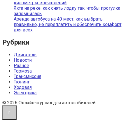
километры впечатлений
Яхта на реке: как снять лодку так, чтобы прогулка
запомнилась
Аренда автобуса на 40 мест: как выбрать
правильно, не переплатить и обеспечить комфорт
для всех
Рубрики
Двигатель
Новости
Разное
Тормоза
Трансмиссия
Тюнинг
Ходовая
Электрика
© 2026 Онлайн-журнал для автолюбителей