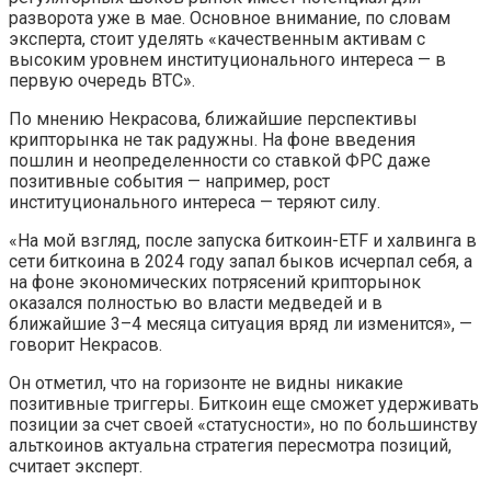
разворота уже в мае. Основное внимание, по словам
эксперта, стоит уделять «качественным активам с
высоким уровнем институционального интереса — в
первую очередь BTC».
По мнению Некрасова, ближайшие перспективы
крипторынка не так радужны. На фоне введения
пошлин и неопределенности со ставкой ФРС даже
позитивные события — например, рост
институционального интереса — теряют силу.
«На мой взгляд, после запуска биткоин-ETF и халвинга в
сети биткоина в 2024 году запал быков исчерпал себя, а
на фоне экономических потрясений крипторынок
оказался полностью во власти медведей и в
ближайшие 3–4 месяца ситуация вряд ли изменится», —
говорит Некрасов.
Он отметил, что на горизонте не видны никакие
позитивные триггеры. Биткоин еще сможет удерживать
позиции за счет своей «статусности», но по большинству
альткоинов актуальна стратегия пересмотра позиций,
считает эксперт.