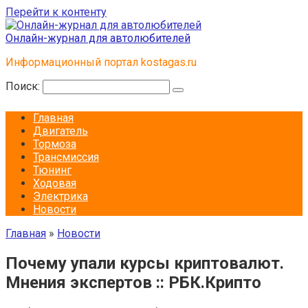
Перейти к контенту
Онлайн-журнал для автолюбителей
Информационный портал kostagas.ru
Поиск:
Главная
Двигатель
Тормоза
Трансмиссия
Тюнинг
Ходовая
Электрика
Новости
Главная
»
Новости
Почему упали курсы криптовалют.
Мнения экспертов :: РБК.Крипто