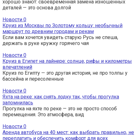
хорошо знают: своевременная замена изношенных
деталей — это основа долгой
Новости
0
Круиз из Москвы по Золотому кольцу: необычный
маршрут по древним городам и рекам
Если вам хочется увидеть старую Русь не спеша,
держать в руке кружку горячего чая
Новости
0
Круиз в Египет на лайнере: солнце, рифы и километры
впечатлений
Круиз по Египту — это другая история, не про толпы у
бассейна и пересоленные
Новости
0
Яхта на реке: как снять лодку так, чтобы прогулка
запомнилась
Прогулка на яхте по реке — это не просто способ
перемещения. Это атмосфера, вид
Новости
0
Аренда автобуса на 40 мест: как выбрать правильно, не
переплатить и обеспечить комфорт для всех