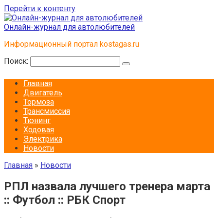
Перейти к контенту
Онлайн-журнал для автолюбителей
Информационный портал kostagas.ru
Поиск:
Главная
Двигатель
Тормоза
Трансмиссия
Тюнинг
Ходовая
Электрика
Новости
Главная
»
Новости
РПЛ назвала лучшего тренера марта
:: Футбол :: РБК Спорт