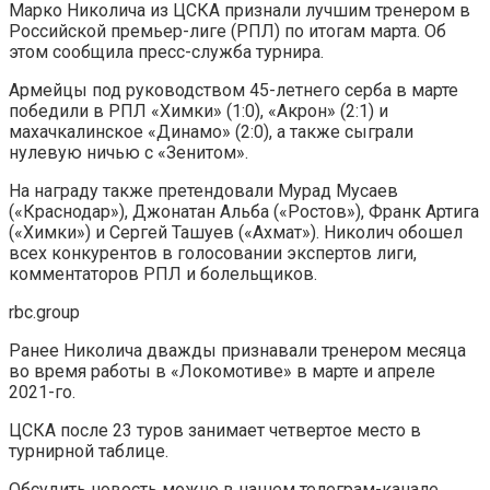
Марко Николича из ЦСКА признали лучшим тренером в
Российской премьер-лиге (РПЛ) по итогам марта. Об
этом сообщила пресс-служба турнира.
Армейцы под руководством 45-летнего серба в марте
победили в РПЛ «Химки» (1:0), «Акрон» (2:1) и
махачкалинское «Динамо» (2:0), а также сыграли
нулевую ничью с «Зенитом».
На награду также претендовали Мурад Мусаев
(«Краснодар»), Джонатан Альба («Ростов»), Франк Артига
(«Химки») и Сергей Ташуев («Ахмат»). Николич обошел
всех конкурентов в голосовании экспертов лиги,
комментаторов РПЛ и болельщиков.
rbc.group
Ранее Николича дважды признавали тренером месяца
во время работы в «Локомотиве» в марте и апреле
2021-го.
ЦСКА после 23 туров занимает четвертое место в
турнирной таблице.
Обсудить новость можно в нашем телеграм-канале