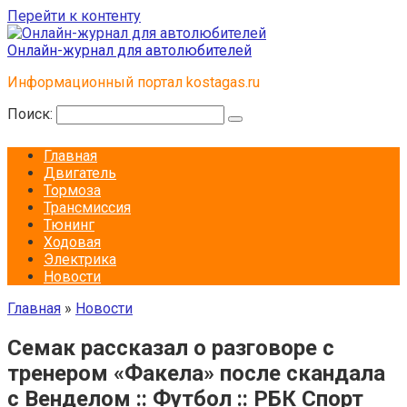
Перейти к контенту
Онлайн-журнал для автолюбителей
Информационный портал kostagas.ru
Поиск:
Главная
Двигатель
Тормоза
Трансмиссия
Тюнинг
Ходовая
Электрика
Новости
Главная
»
Новости
Семак рассказал о разговоре с
тренером «Факела» после скандала
с Венделом :: Футбол :: РБК Спорт