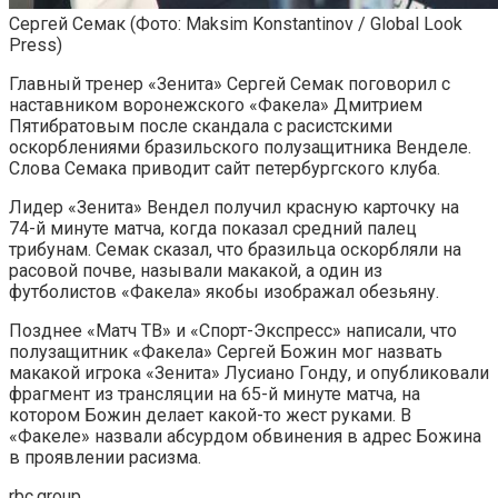
Сергей Семак
(Фото: Maksim Konstantinov / Global Look
Press)
Главный тренер «Зенита» Сергей Семак поговорил с
наставником воронежского «Факела» Дмитрием
Пятибратовым после скандала с расистскими
оскорблениями бразильского полузащитника Венделе.
Слова Семака приводит сайт петербургского клуба.
Лидер «Зенита» Вендел получил красную карточку на
74-й минуте матча, когда показал средний палец
трибунам. Семак сказал, что бразильца оскорбляли на
расовой почве, называли макакой, а один из
футболистов «Факела» якобы изображал обезьяну.
Позднее «Матч ТВ» и «Спорт-Экспресс» написали, что
полузащитник «Факела» Сергей Божин мог назвать
макакой игрока «Зенита» Лусиано Гонду, и опубликовали
фрагмент из трансляции на 65-й минуте матча, на
котором Божин делает какой-то жест руками. В
«Факеле» назвали абсурдом обвинения в адрес Божина
в проявлении расизма.
rbc.group