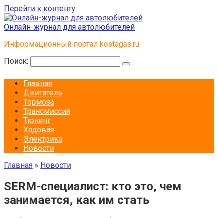
Перейти к контенту
Онлайн-журнал для автолюбителей
Информационный портал kostagas.ru
Поиск:
Главная
Двигатель
Тормоза
Трансмиссия
Тюнинг
Ходовая
Электрика
Новости
Главная
»
Новости
SERM-специалист: кто это, чем
занимается, как им стать