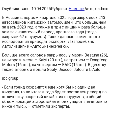
Опубликовано:
10.04.2025
Рубрика:
Новости
Автор:
admin
В России в первом квартале 2025 года закрылось 213
автосалонов китайских автомобилей. Это больше, чем
за весь 2023 год, а также в три с лишним раза больше,
чем за аналогичный период прошлого года (тогда
закрыли 67 шоурумов). Такие данные совместного
исследования приводят эксперты «Газпромбанк
Автолизинг» и «АвтоБизнесРевю».
Больше всего салонов закрылось у марки Bestune (26),
на втором месте — Kaiyi (20 шт.), на третьем — Dongfeng
Motors (16 шт.), на четвертом — BAIC (15 шт.). В десятку
также впервые вошли Geely, Jaecoo, Jetour и LiAuto.
rbc.group
«Если тренд сохранится еще хотя бы на один-два
квартала, то по итогам года будет поставлен рекорд по
количеству закрытий китайских шоурумов, а общий
объем локаций авторетейла вновь упадет значительно
ниже 4 тыс.», — отметили эксперты.