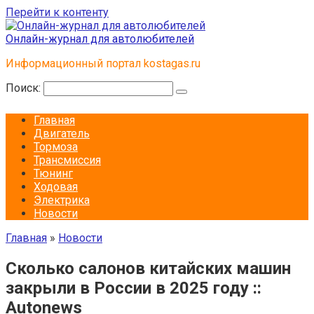
Перейти к контенту
Онлайн-журнал для автолюбителей
Информационный портал kostagas.ru
Поиск:
Главная
Двигатель
Тормоза
Трансмиссия
Тюнинг
Ходовая
Электрика
Новости
Главная
»
Новости
Сколько салонов китайских машин
закрыли в России в 2025 году ::
Autonews