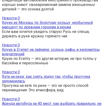
Владельцы автомобилей иностранного производства
хорошо знают: своевременная замена изношенных
деталей — это основа долгой
Новости
0
Круиз из Москвы по Золотому кольцу: необычный
маршрут по древним городам и рекам
Если вам хочется увидеть старую Русь не спеша,
держать в руке кружку горячего чая
Новости
0
Круиз в Египет на лайнере: солнце, рифы и километры
впечатлений
Круиз по Египту — это другая история, не про толпы у
бассейна и пересоленные
Новости
0
Яхта на реке: как снять лодку так, чтобы прогулка
запомнилась
Прогулка на яхте по реке — это не просто способ
перемещения. Это атмосфера, вид
Новости
0
Аренда автобуса на 40 мест: как выбрать правильно, не