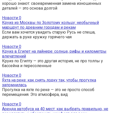
хорошо знают: своевременная замена изношенных
деталей — это основа долгой
Новости
0
Круиз из Москвы по Золотому кольцу: необычный
маршрут по древним городам и рекам
Если вам хочется увидеть старую Русь не спеша,
держать в руке кружку горячего чая
Новости
0
Круиз в Египет на лайнере: солнце, рифы и километры
впечатлений
Круиз по Египту — это другая история, не про толпы у
бассейна и пересоленные
Новости
0
Яхта на реке: как снять лодку так, чтобы прогулка
запомнилась
Прогулка на яхте по реке — это не просто способ
перемещения. Это атмосфера, вид
Новости
0
Аренда автобуса на 40 мест: как выбрать правильно, не