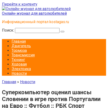
Перейти к контенту
Онлайн-журнал для автолюбителей
Информационный портал kostagas.ru
Поиск:
Главная
Двигатель
Тормоза
Трансмиссия
Тюнинг
Ходовая
Электрика
Новости
Главная
»
Новости
Суперкомпьютер оценил шансы
Словении в игре против Португалии
на Евро :: Футбол :: РБК Спорт