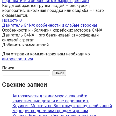
переплатить и обеспечить комфорт для всех
Когда собирается группа людей — экскурсия,
корпоратив, школьная поездка или свадьба — часто
оказывается,
Новости
0
Двигатель G4NA: особенности и слабые стороны
Особенности и «болячки» корейских моторов G4NA
Двигатель G4NA – это бензиновый атмосферный
силовой агрегат
Добавить комментарий
Для отправки комментария вам необходимо
авторизоваться
.
Поиск
Поиск
Свежие записи
Автозапчасти для иномарок: как найти
качественные детали и не переплатить
Круиз из Москвы по Золотому кольцу: необычный
маршрут по древним городам и рекам
Круиз в Египет на лайнере: солнце, рифы и