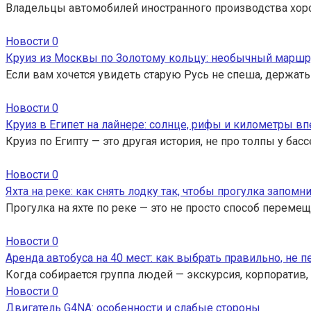
Владельцы автомобилей иностранного производства хор
Новости
0
Круиз из Москвы по Золотому кольцу: необычный маршр
Если вам хочется увидеть старую Русь не спеша, держать
Новости
0
Круиз в Египет на лайнере: солнце, рифы и километры вп
Круиз по Египту — это другая история, не про толпы у ба
Новости
0
Яхта на реке: как снять лодку так, чтобы прогулка запомн
Прогулка на яхте по реке — это не просто способ перемещ
Новости
0
Аренда автобуса на 40 мест: как выбрать правильно, не 
Когда собирается группа людей — экскурсия, корпоратив,
Новости
0
Двигатель G4NA: особенности и слабые стороны