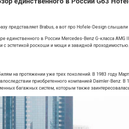
зор единственного в России G63 Hofele
азу представляет Brabus, а вот про Hofele-Design слышал
ре единственного в России Mercedes-Benz G-класса AMG II
и с эстетикой роскоши и мощи и завидной проходимостью.
обилям на протяжении уже трех поколений. В 1983 году Мар
, впоследствии приобретенного компанией Daimler-Benz. В
нных багажных систем, которым также заинтересовалась 