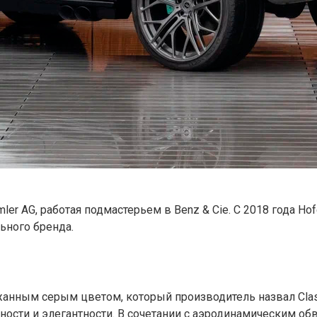
mler AG, работая подмастерьем в Benz & Cie. С 2018 года 
ьного бренда.
анным серым цветом, который производитель назвал Class
ости и элегантности. В сочетании с аэродинамическим об