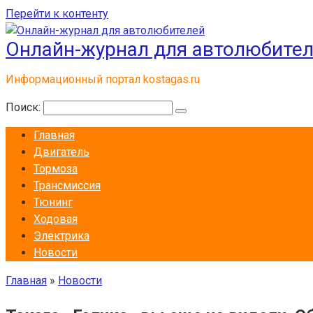
Перейти к контенту
Онлайн-журнал для автолюбите
Информационный портал kostagas.ru
Поиск:
Главная
Двигатель
Тормоза
Трансмиссия
Тюнинг
Ходовая
Электрика
Новости
Главная
»
Новости