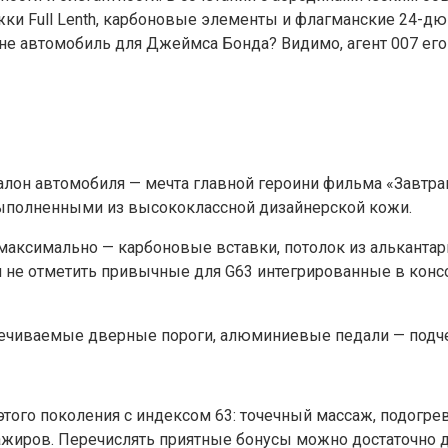
и Full Lenth, карбоновые элементы и флагманские 24-дюй
 не автомобиль для Джеймса Бонда? Видимо, агент 007 ег
алон автомобиля — мечта главной героини фильма «Завтра
 выполненными из высококлассной дизайнерской кожи.
аксимально — карбоновые вставки, потолок из алькантары
зя не отметить привычные для G63 интегрированные в кон
вечиваемые дверные пороги, алюминиевые педали — подче
этого поколения с индексом 63: точечный массаж, подогре
ажиров. Перечислять приятные бонусы можно достаточно 