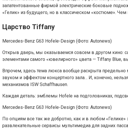
запатентованные фирмой электрические боковые подножк
«Гелик» из будущего, но в классическом «костюме». Чем
Царство Tiffany
Mercedes-Benz G63 Hofele-Design
(Фото: Autonews)
Открыв дверь, мы оказываемся совсем в другом кино: с
элементами самого «ювелирного» цвета — Tiffany Blue,
Впрочем, здесь тема люкса вообще раскрыта предельно м
звуком и эффектом концертного зала… И, конечно, нель
механизмов ISW Sсhaffhausen.
Каждая деталь: эмблемы Hofele на подголовниках, подс
Mercedes-Benz G63 Hofele-Design
(Фото: Autonews)
По опциям все так же добротно, как и в любом «Гелике» 
развлекательные сервисы мультимедиа для задних пасс