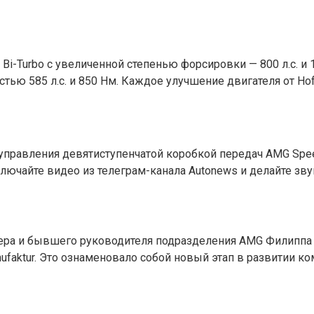
i-Turbo с увеличенной степенью форсировки — 800 л.с. и 
тью 585 л.с. и 850 Нм. Каждое улучшение двигателя от H
правления девятиступенчатой коробкой передач AMG Speed
ключайте видео из телеграм-канала Autonews и делайте зву
тера и бывшего руководителя подразделения AMG Филиппа
aktur. Это ознаменовало собой новый этап в развитии ко