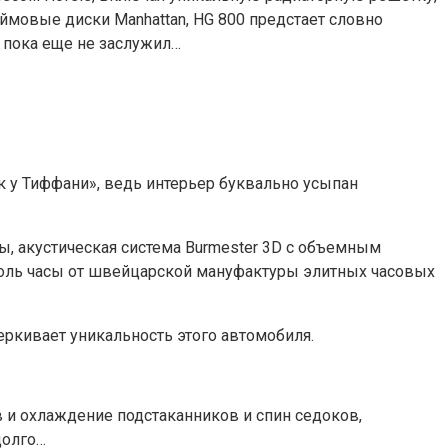
мовые диски Manhattan, HG 800 предстает словно
о пока еще не заслужил…
к у Тиффани», ведь интерьер буквально усыпан
, акустическая система Burmester 3D с объемным
соль часы от швейцарской мануфактуры элитных часовых
ркивает уникальность этого автомобиля.
в и охлаждение подстаканников и спин седоков,
долго…