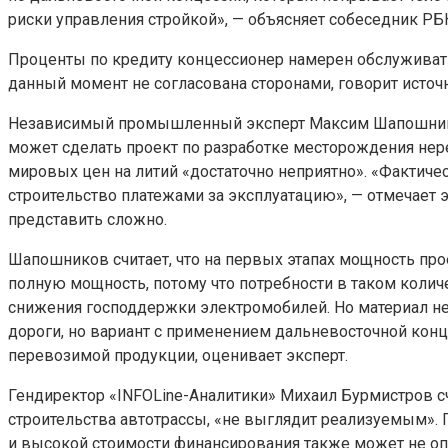
риски управления стройкой», — объясняет собеседник РБ
Проценты по кредиту концессионер намерен обслуживать 
данный момент не согласована сторонами, говорит источ
Независимый промышленный эксперт Максим Шапошников 
может сделать проект по разработке месторождения нере
мировых цен на литий «достаточно неприятно». «Фактичес
строительство платежами за эксплуатацию», — отмечает э
представить сложно.
Шапошников считает, что на первых этапах мощность пр
полную мощность, потому что потребности в таком количе
снижения господдержки электромобилей. Но материал не
дороги, но вариант с применением дальневосточной конц
перевозимой продукции, оценивает эксперт.
Гендиректор «INFOLine-Аналитики» Михаил Бурмистров сч
строительства автотрассы, «не выглядит реализуемым». П
и высокой стоимости финансирования также может не опр