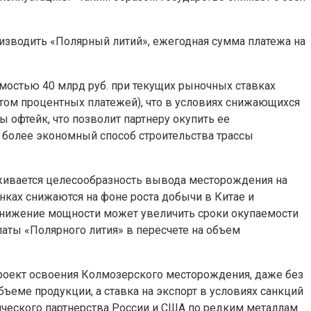
оизводить «Полярный литий», ежегодная сумма платежа на
остью 40 млрд руб. при текущих рыночных ставках
етом процентных платежей), что в условиях снижающихся
ы офтейк, что позволит партнеру окупить ее
я более экономный способ строительства трассы
еживается целесообразность вывода месторождения на
нках снижаются на фоне роста добычи в Китае и
 Снижение мощности может увеличить сроки окупаемости
латы «Полярного лития» в пересчете на объем
проект освоения Колмозерского месторождения, даже без
бъеме продукции, а ставка на экспорт в условиях санкций
ического партнерства России и США по редким металлам.