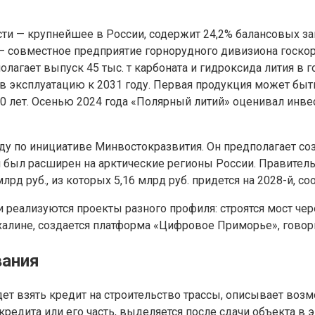
 — крупнейшее в России, содержит 24,2% балансовых зап
 — совместное предприятие горнорудного дивизиона госко
агает выпуск 45 тыс. т карбоната и гидроксида лития в г
 в эксплуатацию к 2031 году. Первая продукция может бы
 лет. Осенью 2024 года «Полярный литий» оценивал инвес
у по инициативе Минвостокразвития. Он предполагает соз
м был расширен на арктические регионы России. Правител
д руб., из которых 5,16 млрд руб. придется на 2028-й, с
реализуются проекты разного профиля: строятся мост чере
алине, создается платформа «Цифровое Приморье», говор
вания
ет взять кредит на строительство трассы, описывает воз
редита или его часть, выделяется после сдачи объекта в 