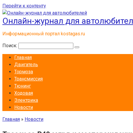
Перейти к контенту
Онлайн-журнал для автолюбите
Информационный портал kostagas.ru
Поиск:
Главная
Двигатель
Тормоза
Трансмиссия
Тюнинг
Ходовая
Электрика
Новости
Главная
»
Новости