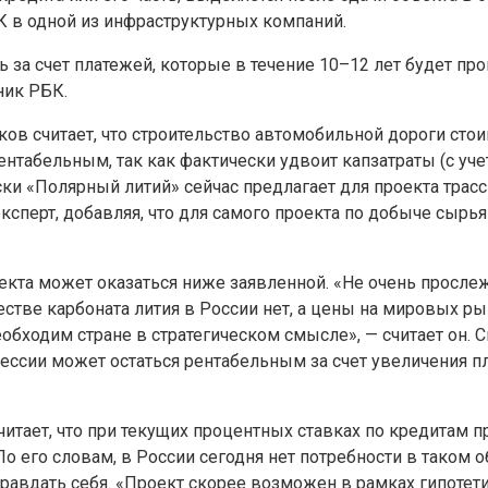
К в одной из инфраструктурных компаний.
за счет платежей, которые в течение 10–12 лет будет пр
ник РБК.
считает, что строительство автомобильной дороги стоим
нтабельным, так как фактически удвоит капзатраты (с уч
ки «Полярный литий» сейчас предлагает для проекта трасс
ксперт, добавляя, что для самого проекта по добыче сырь
оекта может оказаться ниже заявленной. «Не очень просл
стве карбоната лития в России нет, а цены на мировых ры
обходим стране в стратегическом смысле», — считает он.
ессии может остаться рентабельным за счет увеличения п
итает, что при текущих процентных ставках по кредитам 
о его словам, в России сегодня нет потребности в таком о
авдать себя. «Проект скорее возможен в рамках гипотет