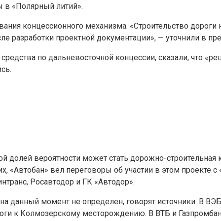
 в «Полярный литий».
вания концессионного механизма. «Строительство дороги
сле разработки проектной документации», — уточнили в пр
едства по дальневосточной концессии, сказали, что «реше
сь.
й долей вероятности может стать дорожно-строительная к
их, «Автобан» вел переговоры об участии в этом проекте 
нтранс, Росавтодор и ГК «Автодор».
 на данный момент не определен, говорят источники. В ВЭ
роги к Колмозерскому месторождению. В ВТБ и Газпромбан