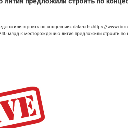
 лития предложили строить по конце
едложили строить по концессии» data-url=»https://www.rbc
 ₽40 млрд к месторождению лития предложили строить по