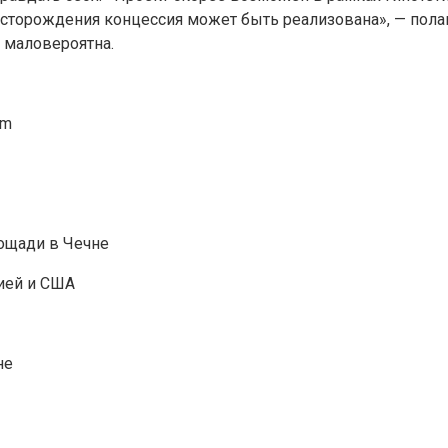
есторождения концессия может быть реализована», — полаг
 маловероятна.
am
ощади в Чечне
ией и США
не