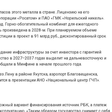
асов этого металла в стране. Лицензию на его
рпорации «Росатом» и ПАО «ГМК «Норильский никель».
од. Горно-обогатительный комбинат для ежегодного
ть произведена в 2028-м. При планируемом объеме
тиции в проект в 91 млрд руб., дисконтированный срок
дание инфраструктуры за счет инвестора с гарантией
ьство в 2027–2037 годах выделит на дальневосточную и
ообщали в Минфине в начале прошлого года.
з Лену в районе Якутска, аэропорт Благовещенска,
ится в презентации АНО «Национальный центр ГЧП».
можный вариант финансирования источник РБК, а платеж
эксплуатацию. «Таким образом государство снимает с себя