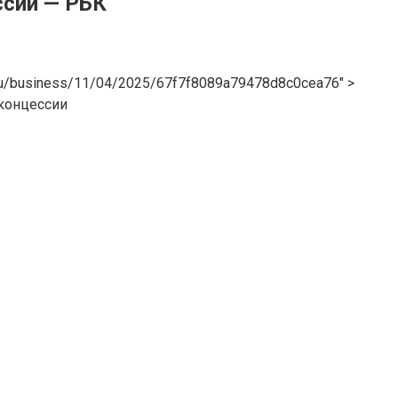
ссии — РБК
.ru/business/11/04/2025/67f7f8089a79478d8c0cea76″ >
 концессии