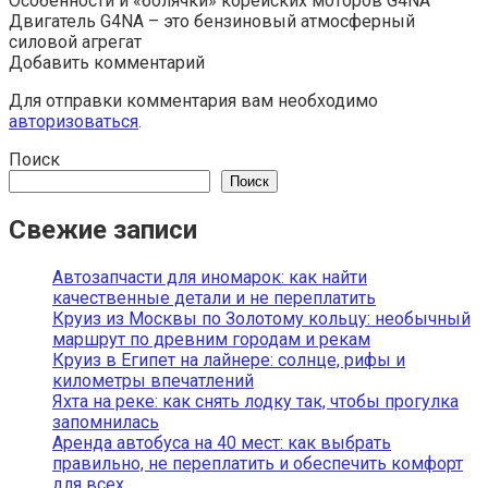
Особенности и «болячки» корейских моторов G4NA
Двигатель G4NA – это бензиновый атмосферный
силовой агрегат
Добавить комментарий
Для отправки комментария вам необходимо
авторизоваться
.
Поиск
Поиск
Свежие записи
Автозапчасти для иномарок: как найти
качественные детали и не переплатить
Круиз из Москвы по Золотому кольцу: необычный
маршрут по древним городам и рекам
Круиз в Египет на лайнере: солнце, рифы и
километры впечатлений
Яхта на реке: как снять лодку так, чтобы прогулка
запомнилась
Аренда автобуса на 40 мест: как выбрать
правильно, не переплатить и обеспечить комфорт
для всех