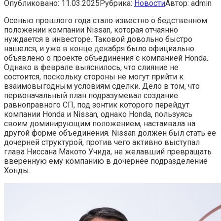
Опубликовано:
11.03.2025
Рубрика:
Новости
Автор:
admin
Осенью прошлого года стало известно о бедственном
положении компании Nissan, которая отчаянно
нуждается в инвесторе. Таковой довольно быстро
нашелся, и уже в конце декабря было официально
объявлено о проекте объединения с компанией Honda.
Однако в феврале выяснилось, что слияние не
состоится, поскольку стороны не могут прийти к
взаимовыгодным условиям сделки. Дело в том, что
первоначальный план подразумевал создание
равноправного СП, под зонтик которого перейдут
компании Honda и Nissan, однако Honda, пользуясь
своим доминирующим положением, настаивала на
другой форме объединения. Nissan должен был стать ее
дочерней структурой, против чего активно выступал
глава Ниссана Макото Учида, не желавший превращать
вверенную ему компанию в дочернее подразделение
Хонды.