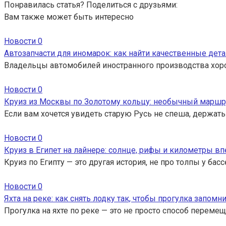
Понравилась статья? Поделиться с друзьями:
Вам также может быть интересно
Новости
0
Автозапчасти для иномарок: как найти качественные дета
Владельцы автомобилей иностранного производства хор
Новости
0
Круиз из Москвы по Золотому кольцу: необычный маршр
Если вам хочется увидеть старую Русь не спеша, держать
Новости
0
Круиз в Египет на лайнере: солнце, рифы и километры вп
Круиз по Египту — это другая история, не про толпы у ба
Новости
0
Яхта на реке: как снять лодку так, чтобы прогулка запомн
Прогулка на яхте по реке — это не просто способ перемещ