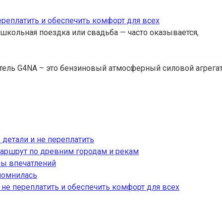
переплатить и обеспечить комфорт для всех
 школьная поездка или свадьба — часто оказывается,
тель G4NA – это бензиновый атмосферный силовой агрега
 детали и не переплатить
аршрут по древним городам и рекам
ры впечатлений
апомнилась
, не переплатить и обеспечить комфорт для всех