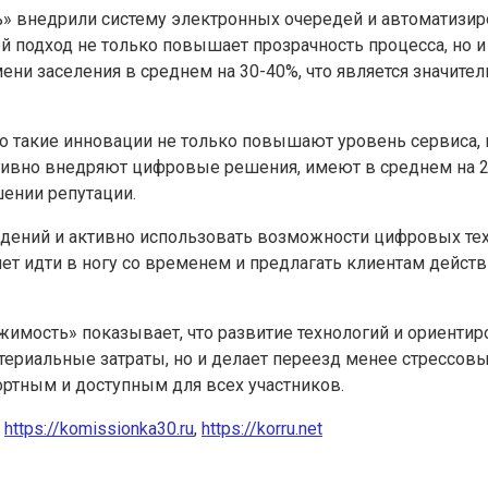
ь» внедрили систему электронных очередей и автоматизир
ой подход не только повышает прозрачность процесса, но
ени заселения в среднем на 30-40%, что является значи
 такие инновации не только повышают уровень сервиса, н
активно внедряют цифровые решения, имеют в среднем на
шении репутации.
дений и активно использовать возможности цифровых тех
очет идти в ногу со временем и предлагать клиентам дейс
жимость» показывает, что развитие технологий и ориенти
атериальные затраты, но и делает переезд менее стрессо
ортным и доступным для всех участников.
,
https://komissionka30.ru
,
https://korru.net