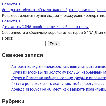
Новости
0
Аренда автобуса на 40 мест: как выбрать правильно, не 
Когда собирается группа людей — экскурсия, корпоратив,
Новости
0
Двигатель G4NA: особенности и слабые стороны
Особенности и «болячки» корейских моторов G4NA Двига
Поиск
Поиск
Свежие записи
Автозапчасти для иномарок: как найти качественные
Круиз из Москвы по Золотому кольцу: необычный м
Круиз в Египет на лайнере: солнце, рифы и километ
Яхта на реке: как снять лодку так, чтобы прогулка з
Аренда автобуса на 40 мест: как выбрать правильно
Рубрики