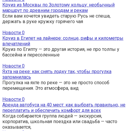
Круиз из Москвы по Золотому кольцу: необычный
маршрут по древним городам и рекам
Если вам хочется увидеть старую Русь не спеша,
держать в руке кружку горячего чая
Новости
0
Круиз в Египет на лайнере: солнце, рифы и километры
впечатлений
Круиз по Египту — это другая история, не про толпы у
бассейна и пересоленные
Новости
0
Яхта на реке: как снять лодку так, чтобы прогулка
запомнилась
Прогулка на яхте по реке — это не просто способ
перемещения. Это атмосфера, вид
Новости
0
Аренда автобуса на 40 мест: как выбрать правильно, не
переплатить и обеспечить комфорт для всех
Когда собирается группа людей — экскурсия,
корпоратив, школьная поездка или свадьба — часто
оказывается,