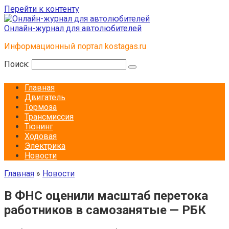
Перейти к контенту
Онлайн-журнал для автолюбителей
Информационный портал kostagas.ru
Поиск:
Главная
Двигатель
Тормоза
Трансмиссия
Тюнинг
Ходовая
Электрика
Новости
Главная
»
Новости
В ФНС оценили масштаб перетока
работников в самозанятые — РБК