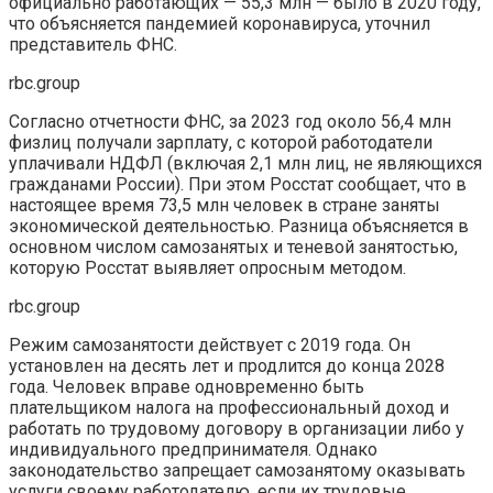
официально работающих — 55,3 млн — было в 2020 году,
что объясняется пандемией коронавируса, уточнил
представитель ФНС.
rbc.group
Согласно отчетности ФНС, за 2023 год около 56,4 млн
физлиц получали зарплату, с которой работодатели
уплачивали НДФЛ (включая 2,1 млн лиц, не являющихся
гражданами России). При этом Росстат сообщает, что в
настоящее время 73,5 млн человек в стране заняты
экономической деятельностью. Разница объясняется в
основном числом самозанятых и теневой занятостью,
которую Росстат выявляет опросным методом.
rbc.group
Режим самозанятости действует с 2019 года. Он
установлен на десять лет и продлится до конца 2028
года. Человек вправе одновременно быть
плательщиком налога на профессиональный доход и
работать по трудовому договору в организации либо у
индивидуального предпринимателя. Однако
законодательство запрещает самозанятому оказывать
услуги своему работодателю, если их трудовые