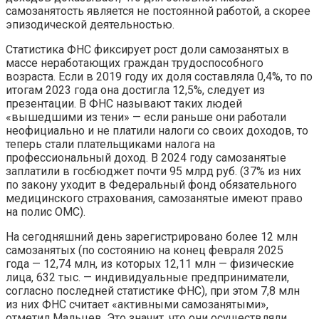
самозанятость является не постоянной работой, а скорее
эпизодической деятельностью.
Статистика ФНС фиксирует рост доли самозанятых в
массе неработающих граждан трудоспособного
возраста. Если в 2019 году их доля составляла 0,4%, то по
итогам 2023 года она достигла 12,5%, следует из
презентации. В ФНС называют таких людей
«вышедшими из тени» — если раньше они работали
неофициально и не платили налоги со своих доходов, то
теперь стали плательщиками налога на
профессиональный доход. В 2024 году самозанятые
заплатили в госбюджет почти 95 млрд руб. (37% из них
по закону уходит в Федеральный фонд обязательного
медицинского страхования, самозанятые имеют право
на полис ОМС).
На сегодняшний день зарегистрировано более 12 млн
самозанятых (по состоянию на конец февраля 2025
года — 12,74 млн, из которых 12,11 млн — физические
лица, 632 тыс. — индивидуальные предприниматели,
согласно последней статистике ФНС), при этом 7,8 млн
из них ФНС считает «активными самозанятыми»,
отметил Мальцев. Это значит, что они осуществляли