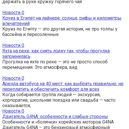
держать в руке кружку горячего чая
Новости
0
Круиз в Египет на лайнере: солнце, рифы и километры
впечатлений
Круиз по Египту — это другая история, не про толпы у
бассейна и пересоленные
Новости
0
Яхта на реке: как снять лодку так, чтобы прогулка
запомнилась
Прогулка на яхте по реке — это не просто способ
перемещения. Это атмосфера, вид
Новости
0
Аренда автобуса на 40 мест: как выбрать правильно, не
переплатить и обеспечить комфорт для всех
Когда собирается группа людей — экскурсия,
корпоратив, школьная поездка или свадьба — часто
оказывается,
Новости
0
Двигатель G4NA: особенности и слабые стороны
Особенности и «болячки» корейских моторов G4NA
Двигатель G4NA – это бензиновый атмосферный