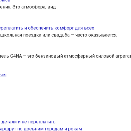
ения. Это атмосфера, вид
переплатить и обеспечить комфорт для всех
 школьная поездка или свадьба — часто оказывается,
тель G4NA – это бензиновый атмосферный силовой агрега
ься
.
 детали и не переплатить
аршрут по древним городам и рекам