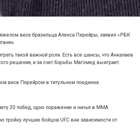
тяжелом весе бразильца Алекса Перейры, заявил «РБК
танян.
играть такой важной роли. Есть все шансы, что Анкалаев
кого решения, и за счет борьбы Магомед выиграет.
лом весе Перейром в титульном поединке.
чету 20 побед, одно поражение и ничья в MMA.
ую тройку лучших бойцов UFC вне зависимости от