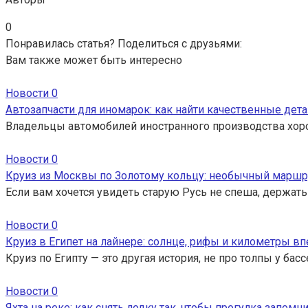
0
Понравилась статья? Поделиться с друзьями:
Вам также может быть интересно
Новости
0
Автозапчасти для иномарок: как найти качественные дета
Владельцы автомобилей иностранного производства хор
Новости
0
Круиз из Москвы по Золотому кольцу: необычный маршр
Если вам хочется увидеть старую Русь не спеша, держать
Новости
0
Круиз в Египет на лайнере: солнце, рифы и километры вп
Круиз по Египту — это другая история, не про толпы у ба
Новости
0
Яхта на реке: как снять лодку так, чтобы прогулка запомн