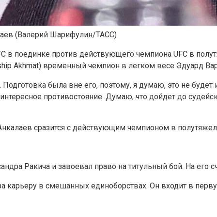
лаев (Валерий Шарифулин/ТАСС)
FC в поединке против действующего чемпиона UFC в полу
ship Akhmat) временный чемпион в легком весе Эдуард Вар
 Подготовка была вне его, поэтому, я думаю, это не будет 
 интересное противостояние. Думаю, что дойдет до судейс
се Анкалаев сразится с действующим чемпионом в полутяже
андра Ракича и завоевал право на титульный бой. На его с
за карьеру в смешанных единоборствах. Он входит в перв