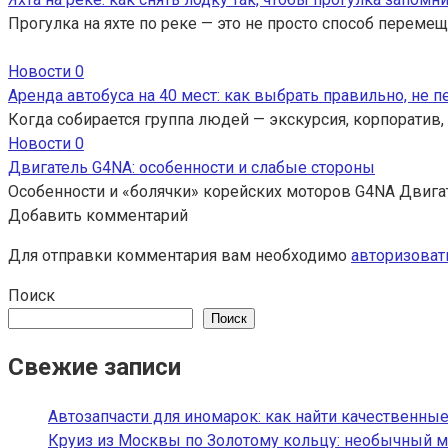
Прогулка на яхте по реке — это не просто способ перемещ
Новости
0
Аренда автобуса на 40 мест: как выбрать правильно, не 
Когда собирается группа людей — экскурсия, корпоратив,
Новости
0
Двигатель G4NA: особенности и слабые стороны
Особенности и «болячки» корейских моторов G4NA Двига
Добавить комментарий
Для отправки комментария вам необходимо
авторизоват
Поиск
Поиск
Свежие записи
Автозапчасти для иномарок: как найти качественные
Круиз из Москвы по Золотому кольцу: необычный м