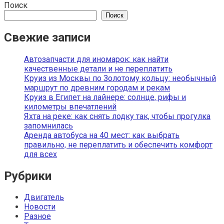
Поиск
Поиск
Свежие записи
Автозапчасти для иномарок: как найти
качественные детали и не переплатить
Круиз из Москвы по Золотому кольцу: необычный
маршрут по древним городам и рекам
Круиз в Египет на лайнере: солнце, рифы и
километры впечатлений
Яхта на реке: как снять лодку так, чтобы прогулка
запомнилась
Аренда автобуса на 40 мест: как выбрать
правильно, не переплатить и обеспечить комфорт
для всех
Рубрики
Двигатель
Новости
Разное