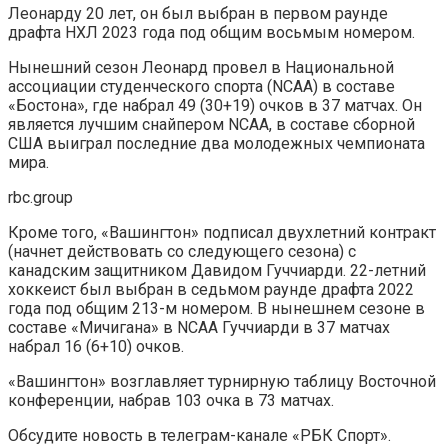
Леонарду 20 лет, он был выбран в первом раунде
драфта НХЛ 2023 года под общим восьмым номером.
Нынешний сезон Леонард провел в Национальной
ассоциации студенческого спорта (NCAA) в составе
«Бостона», где набрал 49 (30+19) очков в 37 матчах. Он
является лучшим снайпером NCAA, в составе сборной
США выиграл последние два молодежных чемпионата
мира.
rbc.group
Кроме того, «Вашингтон» подписал двухлетний контракт
(начнет действовать со следующего сезона) с
канадским защитником Давидом Гуччиарди. 22-летний
хоккеист был выбран в седьмом раунде драфта 2022
года под общим 213-м номером. В нынешнем сезоне в
составе «Мичигана» в NCAA Гуччиарди в 37 матчах
набрал 16 (6+10) очков.
«Вашингтон» возглавляет турнирную таблицу Восточной
конференции, набрав 103 очка в 73 матчах.
Обсудите новость в телеграм-канале «РБК Спорт».