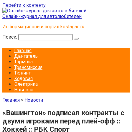
Перейти к контенту
Онлайн-журнал для автолюбителей
Информационный портал kostagas.ru
Поиск:
Главная
Двигатель
Тормоза
Трансмиссия
Тюнинг
Ходовая
Электрика
Новости
Главная
»
Новости
«Вашингтон» подписал контракты с
двумя игроками перед плей-офф ::
Хоккей :: РБК Спорт