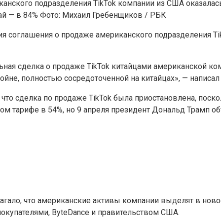
канского подразделения TikTok компании из США оказалась
ай — в 84%
Фото: Михаил Гребенщиков / РБК
 соглашения о продаже американского подразделения Tik
ьная сделка о продаже TikTok китайцами американской ко
ойне, полностью сосредоточенной на китайцах», — написал 
 что сделка по продаже TikTok была приостановлена, поско
м тарифе в 54%, но 9 апреля президент Дональд Трамп об
лагало, что американские активы компании выделят в нов
окупателями, ByteDance и правительством США.