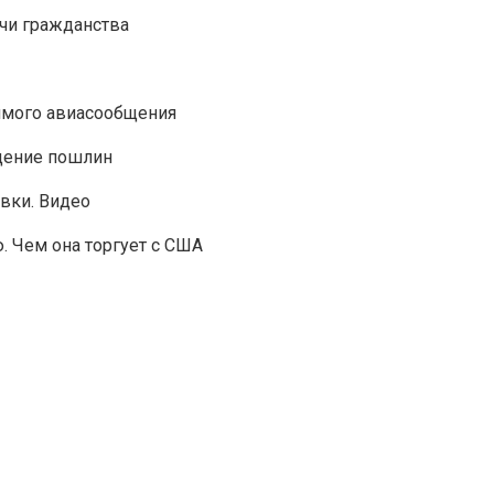
ачи гражданства
ямого авиасообщения
едение пошлин
вки. Видео
. Чем она торгует с США