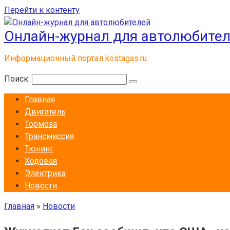
Перейти к контенту
Онлайн-журнал для автолюбите
Информационный портал kostagas.ru
Поиск:
Главная
Двигатель
Тормоза
Трансмиссия
Тюнинг
Ходовая
Электрика
Новости
Главная
»
Новости