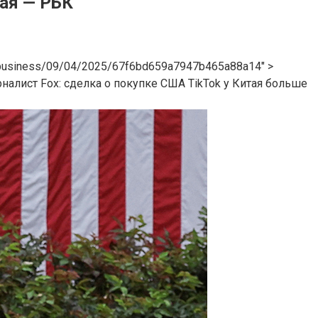
тая — РБК
u/business/09/04/2025/67f6bd659a7947b465a88a14″ >
налист Fox: сделка о покупке США TikTok у Китая больше