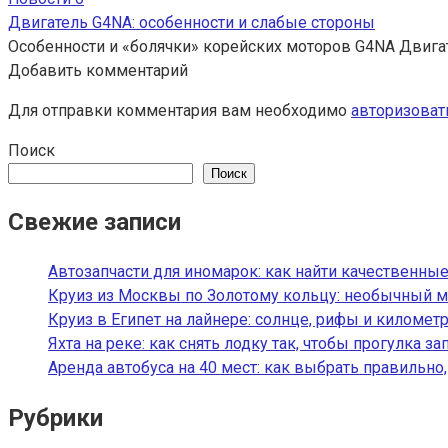
Двигатель G4NA: особенности и слабые стороны
Особенности и «болячки» корейских моторов G4NA Двига
Добавить комментарий
Для отправки комментария вам необходимо
авторизоват
Поиск
Поиск
Свежие записи
Автозапчасти для иномарок: как найти качественные
Круиз из Москвы по Золотому кольцу: необычный м
Круиз в Египет на лайнере: солнце, рифы и километ
Яхта на реке: как снять лодку так, чтобы прогулка з
Аренда автобуса на 40 мест: как выбрать правильно
Рубрики