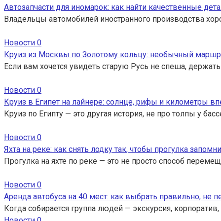
Автозапчасти для иномарок: как найти качественные дета
Владельцы автомобилей иностранного производства хор
Новости
0
Круиз из Москвы по Золотому кольцу: необычный маршр
Если вам хочется увидеть старую Русь не спеша, держать
Новости
0
Круиз в Египет на лайнере: солнце, рифы и километры вп
Круиз по Египту — это другая история, не про толпы у ба
Новости
0
Яхта на реке: как снять лодку так, чтобы прогулка запомн
Прогулка на яхте по реке — это не просто способ перемещ
Новости
0
Аренда автобуса на 40 мест: как выбрать правильно, не 
Когда собирается группа людей — экскурсия, корпоратив,
Новости
0