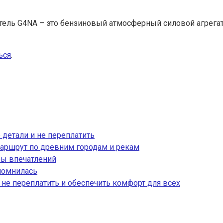
тель G4NA – это бензиновый атмосферный силовой агрега
ься
.
 детали и не переплатить
аршрут по древним городам и рекам
ры впечатлений
апомнилась
, не переплатить и обеспечить комфорт для всех