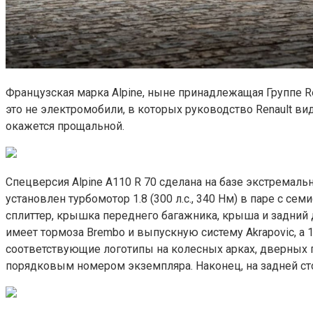
Французская марка Alpine, ныне принадлежащая Группе Re
это не электромобили, в которых руководство Renault ви
окажется прощальной.
Спецверсия Alpine A110 R 70 сделана на базе экстремаль
установлен турбомотор 1.8 (300 л.с., 340 Нм) в паре с с
сплиттер, крышка переднего багажника, крыша и задний д
имеет тормоза Brembo и выпускную систему Akrapovic, а
соответствующие логотипы на колесных арках, дверных п
порядковым номером экземпляра. Наконец, на задней ст