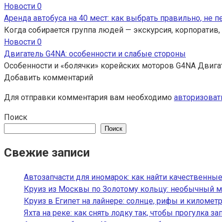
Новости
0
Аренда автобуса на 40 мест: как выбрать правильно, не 
Когда собирается группа людей — экскурсия, корпоратив,
Новости
0
Двигатель G4NA: особенности и слабые стороны
Особенности и «болячки» корейских моторов G4NA Двига
Добавить комментарий
Для отправки комментария вам необходимо
авторизоват
Поиск
Поиск
Свежие записи
Автозапчасти для иномарок: как найти качественные
Круиз из Москвы по Золотому кольцу: необычный м
Круиз в Египет на лайнере: солнце, рифы и километ
Яхта на реке: как снять лодку так, чтобы прогулка з