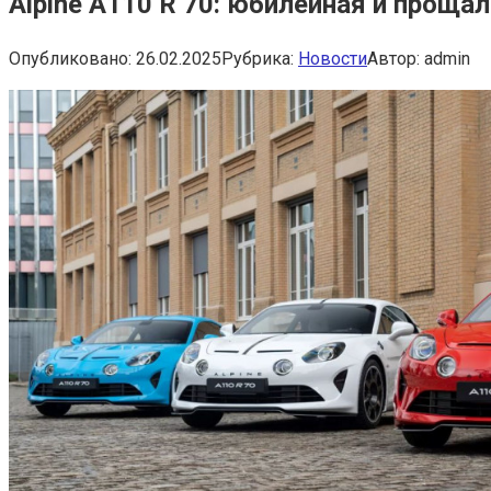
Alpine A110 R 70: юбилейная и проща
Опубликовано:
26.02.2025
Рубрика:
Новости
Автор:
admin