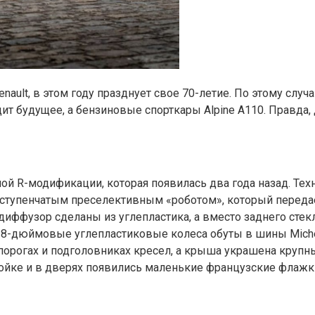
nault, в этом году празднует свое 70-летие. По этому сл
дит будущее, а бензиновые спорткары Alpine A110. Правда,
ной R-модификации, которая появилась два года назад. Тех
емиступенчатым преселективным «роботом», который передает
иффузор сделаны из углепластика, а вместо заднего стекл
 18-дюймовые углепластиковые колеса обуты в шины Miche
орогах и подголовниках кресел, а крыша украшена крупны
ойке и в дверях появились маленькие французские флажк