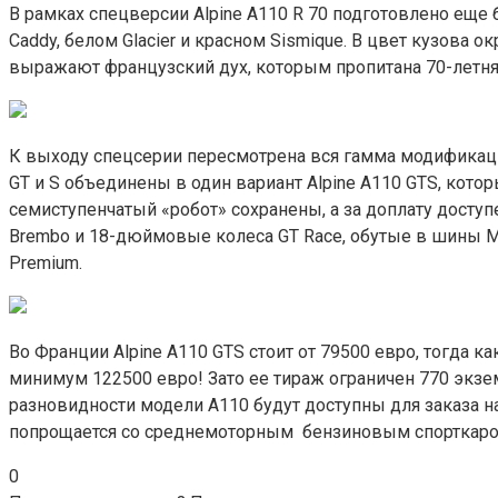
В рамках спецверсии Alpine A110 R 70 подготовлено еще 
Caddy, белом Glacier и красном Sismique. В цвет кузова 
выражают французский дух, которым пропитана 70-летняя
К выходу спецсерии пересмотрена вся гамма модификаций 
GT и S объединены в один вариант Alpine A110 GTS, котор
семиступенчатый «робот» сохранены, а за доплату досту
Brembo и 18-дюймовые колеса GT Race, обутые в шины Mic
Premium.
Во Франции Alpine A110 GTS стоит от 79500 евро, тогда к
минимум 122500 евро! Зато ее тираж ограничен 770 экземп
разновидности модели A110 будут доступны для заказа на
попрощается со среднемоторным бензиновым спорткаром
0