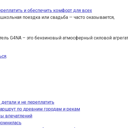
переплатить и обеспечить комфорт для всех
 школьная поездка или свадьба — часто оказывается,
тель G4NA – это бензиновый атмосферный силовой агрега
ься
.
 детали и не переплатить
аршрут по древним городам и рекам
ры впечатлений
апомнилась