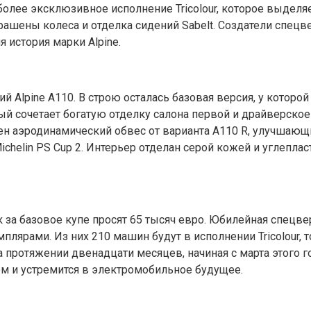
более эксклюзивное исполнение Tricolour, которое выделяе
окрашены колеса и отделка сидений Sabelt. Создатели спец
 история марки Alpine.
Alpine A110. В строю осталась базовая версия, у которой 
ый сочетает богатую отделку салона первой и драйверское ш
пен аэродинамический обвес от варианта A110 R, улучшаю
helin PS Cup 2. Интерьер отделан серой кожей и углеплас
ак за базовое купе просят 65 тысяч евро. Юбилейная спецв
лярами. Из них 210 машин будут в исполнении Tricolour, т
 протяжении двенадцати месяцев, начиная с марта этого го
 и устремится в электромобильное будущее.