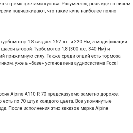
тся тремя цветами кузова. Разумеется, речь идет о синем
версии подчеркивают, что такие купе наиболее полно
турбомотор 1.8 выдает 252 л.с. и 320 Нм, а модификации
асси второй. Турбомотор 1.8 (300 л.с., 340 Нм) и
щий прижимную силу. Также среди опций есть тормоза
тиком, уже в «базе» установлена аудиосистема Focal
ерсия Alpine A110 R 70 предсказуемо заметно дороже:
о есть по 70 штук каждого цвета. Все упомянутые
да. После исполнения этих заказов марка Alpine