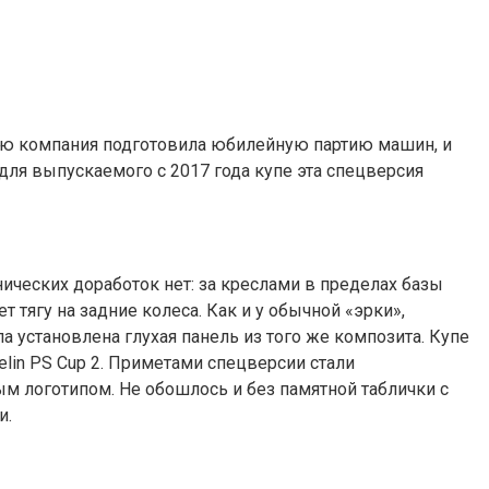
учаю компания подготовила юбилейную партию машин, и
 для выпускаемого с 2017 года купе эта спецверсия
нических доработок нет: за креслами в пределах базы
 тягу на задние колеса. Как и у обычной «эрки»,
а установлена глухая панель из того же композита. Купе
lin PS Cup 2. Приметами спецверсии стали
м логотипом. Не обошлось и без памятной таблички с
и.