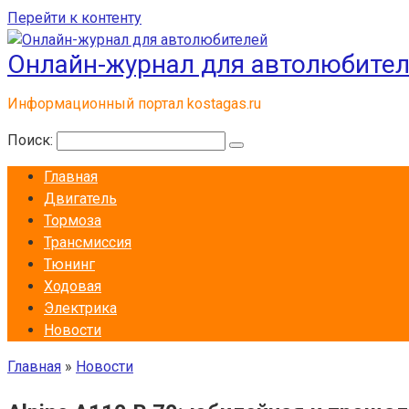
Перейти к контенту
Онлайн-журнал для автолюбите
Информационный портал kostagas.ru
Поиск:
Главная
Двигатель
Тормоза
Трансмиссия
Тюнинг
Ходовая
Электрика
Новости
Главная
»
Новости