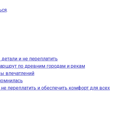
ься
.
 детали и не переплатить
аршрут по древним городам и рекам
ры впечатлений
апомнилась
, не переплатить и обеспечить комфорт для всех