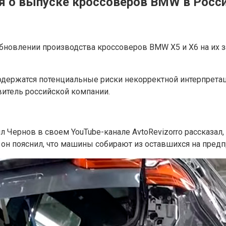
я о выпуске кроссоверов BMW в России
новлении производства кроссоверов BMW X5 и X6 на их за
одержатся потенциальные риски некорректной интерпрета
витель российской компании.
л Чернов в своем YouTube-канале AvtoRevizorro рассказал
 он пояснил, что машины собирают из оставшихся на предпр