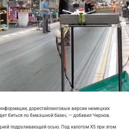
о информации, дорестайлинговые версии немецких
дет биться по бмвэшной базе», — добавил Чернов.
адней подруливающей осью. Под капотом X5 при этом