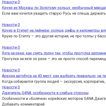
Новости
0
Круиз из Москвы по Золотому кольцу: необычный маршр
Если вам хочется увидеть старую Русь не спеша, держать
Новости
0
Круиз в Египет на лайнере: солнце, рифы и километры вп
Круиз по Египту — это другая история, не про толпы у ба
Новости
0
Яхта на реке: как снять лодку так, чтобы прогулка запомн
Прогулка на яхте по реке — это не просто способ перемещ
Новости
0
Аренда автобуса на 40 мест: как выбрать правильно, не 
Когда собирается группа людей — экскурсия, корпоратив,
Новости
0
Двигатель G4NA: особенности и слабые стороны
Особенности и «болячки» корейских моторов G4NA Двига
Добавить комментарий