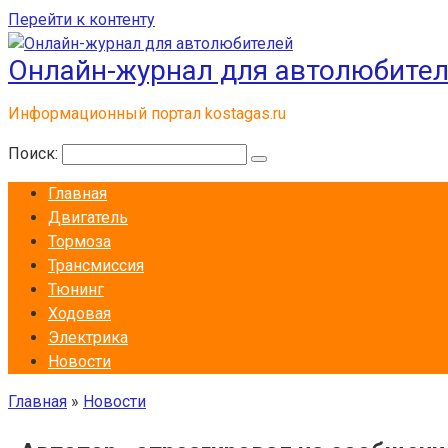
Перейти к контенту
Онлайн-журнал для автолюбите
Информационный портал kostagas.ru
Поиск:
Главная
Двигатель
Тормоза
Трансмиссия
Тюнинг
Ходовая
Электрика
Новости
Главная
»
Новости