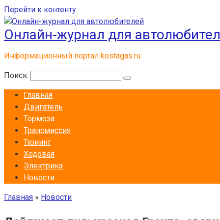
Перейти к контенту
Онлайн-журнал для автолюбите
Информационный портал kostagas.ru
Поиск:
Главная
Двигатель
Тормоза
Трансмиссия
Тюнинг
Ходовая
Электрика
Новости
Главная
»
Новости