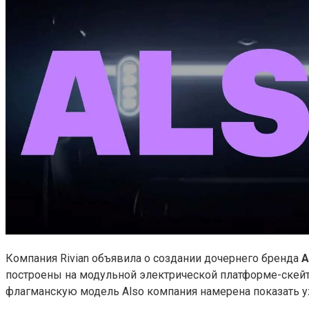
Компания Rivian объявила о создании дочернего бренда
A
построены на модульной электрической платформе-скей
флагманскую модель Also компания намерена показать уже