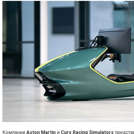
Компании
Aston
Martin
и
Curv
Racing
Simulators
представ