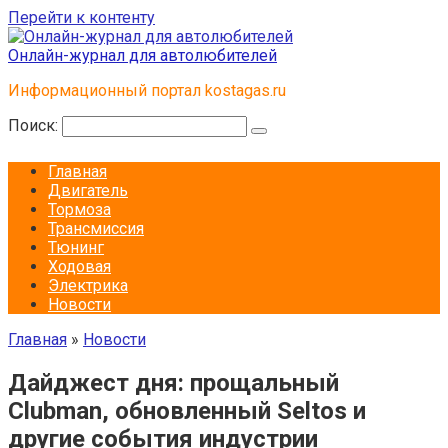
Перейти к контенту
Онлайн-журнал для автолюбителей
Информационный портал kostagas.ru
Поиск:
Главная
Двигатель
Тормоза
Трансмиссия
Тюнинг
Ходовая
Электрика
Новости
Главная
»
Новости
Дайджест дня: прощальный
Clubman, обновленный Seltos и
другие события индустрии