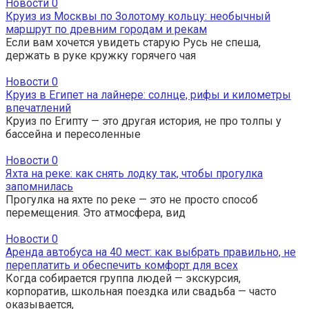
Новости
0
Круиз из Москвы по Золотому кольцу: необычный
маршрут по древним городам и рекам
Если вам хочется увидеть старую Русь не спеша,
держать в руке кружку горячего чая
Новости
0
Круиз в Египет на лайнере: солнце, рифы и километры
впечатлений
Круиз по Египту — это другая история, не про толпы у
бассейна и пересоленные
Новости
0
Яхта на реке: как снять лодку так, чтобы прогулка
запомнилась
Прогулка на яхте по реке — это не просто способ
перемещения. Это атмосфера, вид
Новости
0
Аренда автобуса на 40 мест: как выбрать правильно, не
переплатить и обеспечить комфорт для всех
Когда собирается группа людей — экскурсия,
корпоратив, школьная поездка или свадьба — часто
оказывается,