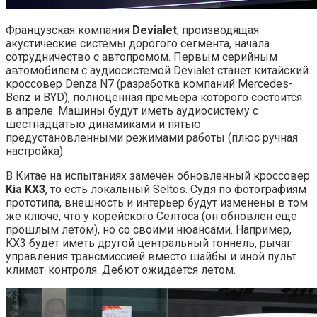
Французская компания
Devialet
, производящая
акустические системы дорогого сегмента, начала
сотрудничество с автопромом. Первым серийным
автомобилем с аудиосистемой Devialet станет китайский
кроссовер Denza N7 (разработка компаний Mercedes-
Benz и BYD), полноценная премьера которого состоится
в апреле. Машины будут иметь аудиосистему с
шестнадцатью динамиками и пятью
предустановленными режимами работы (плюс ручная
настройка).
В Китае на испытаниях замечен обновленный кроссовер
Kia KX3
, то есть локальный Seltos. Судя по фотографиям
прототипа, внешность и интерьер будут изменены в том
же ключе, что у корейского Селтоса (он обновлен еще
прошлым летом), но со своими нюансами. Например,
KX3 будет иметь другой центральный тоннель, рычаг
управления трансмиссией вместо шайбы и иной пульт
климат-контроля. Дебют ожидается летом.