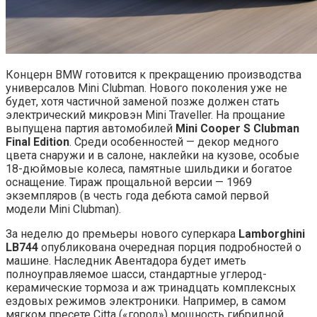
Концерн BMW готовится к прекращению производства
универсалов Mini Clubman. Нового поколения уже не
будет, хотя частичной заменой позже должен стать
электрический микровэн Mini Traveller. На прощание
выпущена партия автомобилей
Mini Cooper S Clubman
Final Edition
. Среди особенностей — декор медного
цвета снаружи и в салоне, наклейки на кузове, особые
18-дюймовые колеса, памятные шильдики и богатое
оснащение. Тираж прощальной версии — 1969
экземпляров (в честь года дебюта самой первой
модели Mini Clubman).
За неделю до премьеры нового суперкара
Lamborghini
LB744
опубликована очередная порция подробностей о
машине. Наследник Авентадора будет иметь
полноуправляемое шасси, стандартные углерод-
керамические тормоза и аж тринадцать комплексных
ездовых режимов электроники. Например, в самом
мягком пресете Citta («город») мощность гибридной