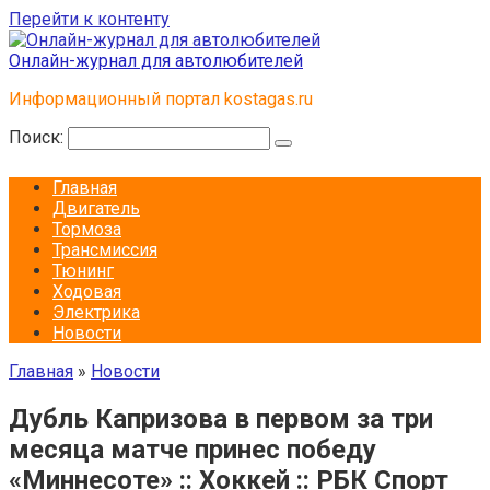
Перейти к контенту
Онлайн-журнал для автолюбителей
Информационный портал kostagas.ru
Поиск:
Главная
Двигатель
Тормоза
Трансмиссия
Тюнинг
Ходовая
Электрика
Новости
Главная
»
Новости
Дубль Капризова в первом за три
месяца матче принес победу
«Миннесоте» :: Хоккей :: РБК Спорт