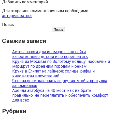
Добавить комментарий
Для отправки комментария вам необходимо
авторизоваться
.
Поиск
Поиск
Свежие записи
Автозапчасти для иномарок: как найти
качественные детали и не переплатить
Круиз из Москвы по Золотому кольцу: необычный
маршрут по древним городам и рекам
Круиз в Египет на лайнере: солнце, рифы и
километры впечатлений
Яхта на реке: как снять лодку так, чтобы прогулка
запомнилась
Аренда автобуса на 40 мест: как выбрать
правильно, не переплатить и обеспечить комфорт
для всех
Рубрики