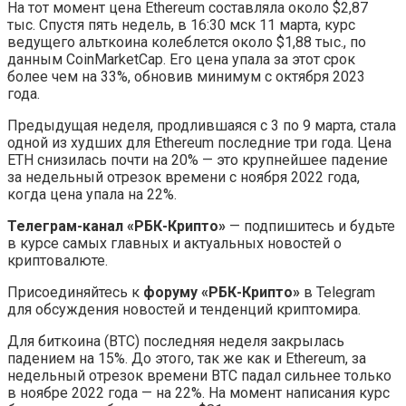
На тот момент цена Ethereum составляла около $2,87
тыс. Спустя пять недель, в 16:30 мск 11 марта, курс
ведущего альткоина колеблется около $1,88 тыс., по
данным CoinMarketCap. Его цена упала за этот срок
более чем на 33%, обновив минимум с октября 2023
года.
Предыдущая неделя, продлившаяся с 3 по 9 марта, стала
одной из худших для Ethereum последние три года. Цена
ETH снизилась почти на 20% — это крупнейшее падение
за недельный отрезок времени с ноября 2022 года,
когда цена упала на 22%.
Телеграм-канал «РБК-Крипто»
— подпишитесь и будьте
в курсе самых главных и актуальных новостей о
криптовалюте.
Присоединяйтесь к
форуму «РБК-Крипто»
в Telegram
для обсуждения новостей и тенденций криптомира.
Для биткоина (BTC) последняя неделя закрылась
падением на 15%. До этого, так же как и Ethereum, за
недельный отрезок времени BTC падал сильнее только
в ноябре 2022 года — на 22%. На момент написания курс