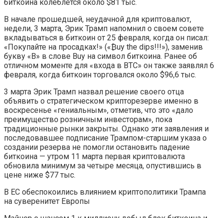
биткоина колеблется около $81 тыс.
В начале прошедшей, неудачной для криптовалют,
недели, 3 марта, Эрик Трамп напомнил о своем совете
вкладываться в биткоин от 25 февраля, когда он писал:
«Покупайте на просадках!» («₿uy the dips!!!»), заменив
букву «B» в слове Buy на символ биткоина. Ранее об
отличном моменте для «входа в BTC» он также заявлял 6
февраля, когда биткоин торговался около $96,6 тыс.
3 марта Эрик Трамп назвал решение своего отца
объявить о стратегическом крипторезерве именно в
воскресенье «гениальным», отметив, что это «дало
преимущество розничным инвесторам», пока
традиционные рынки закрыты. Однако эти заявления и
последовавшее подписание Трампом-старшим указа о
создании резерва не помогли остановить падение
биткоина — утром 11 марта первая криптовалюта
обновила минимум за четыре месяца, опустившись в
цене ниже $77 тыс.
В ЕС обеспокоились влиянием криптополитики Трампа
на суверенитет Европы