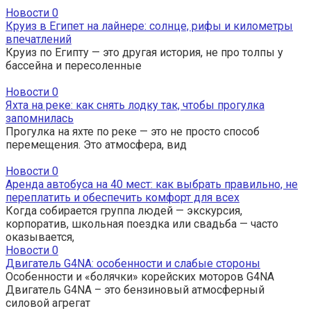
Новости
0
Круиз в Египет на лайнере: солнце, рифы и километры
впечатлений
Круиз по Египту — это другая история, не про толпы у
бассейна и пересоленные
Новости
0
Яхта на реке: как снять лодку так, чтобы прогулка
запомнилась
Прогулка на яхте по реке — это не просто способ
перемещения. Это атмосфера, вид
Новости
0
Аренда автобуса на 40 мест: как выбрать правильно, не
переплатить и обеспечить комфорт для всех
Когда собирается группа людей — экскурсия,
корпоратив, школьная поездка или свадьба — часто
оказывается,
Новости
0
Двигатель G4NA: особенности и слабые стороны
Особенности и «болячки» корейских моторов G4NA
Двигатель G4NA – это бензиновый атмосферный
силовой агрегат