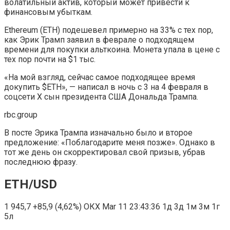
волатильный актив, который может привести к
финансовым убыткам.
Ethereum (ETH) подешевел примерно на 33% с тех пор,
как Эрик Трамп заявил в феврале о подходящем
времени для покупки альткоина. Монета упала в цене с
тех пор почти на $1 тыс.
«На мой взгляд, сейчас самое подходящее время
докупить $ETH», — написал в ночь с 3 на 4 февраля в
соцсети Х сын президента США Дональда Трампа.
rbc.group
В посте Эрика Трампа изначально было и второе
предложение: «Поблагодарите меня позже». Однако в
тот же день он скорректировал свой призыв, убрав
последнюю фразу.
ETH/USD
1 945,7
+85,9 (4,62%)
ОКХ
Mar 11 23:43:36
1д 3д 1м 3м 1г
5л