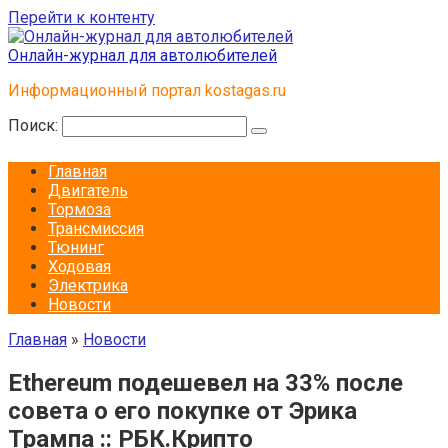
Перейти к контенту
Онлайн-журнал для автолюбителей
Информационный портал kostagas.ru
Поиск:
Главная
Двигатель
Тормоза
Трансмиссия
Тюнинг
Ходовая
Электрика
Новости
Главная
»
Новости
Ethereum подешевел на 33% после
совета о его покупке от Эрика
Трампа :: РБК.Крипто