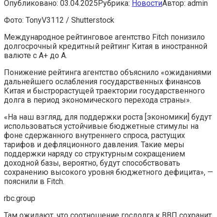
Опубликовано:
03.04.2025
Рубрика:
Новости
Автор:
admin
Фото: TonyV3112 / Shutterstock
Международное рейтинговое агентство Fitch понизило
долгосрочный кредитный рейтинг Китая в иностранной
валюте с A+ до A.
Понижение рейтинга агентство объяснило «ожиданиями
дальнейшего ослабления государственных финансов
Китая и быстрорастущей траектории государственного
долга в период экономического перехода страны».
«На наш взгляд, для поддержки роста [экономики] будут
использоваться устойчивые бюджетные стимулы на
фоне сдержанного внутреннего спроса, растущих
тарифов и дефляционного давления. Такие меры
поддержки наряду со структурным сокращением
доходной базы, вероятно, будут способствовать
сохранению высокого уровня бюджетного дефицита», —
пояснили в Fitch.
rbc.group
Там ожидают, что соотношение госдолга к ВВП сохранит