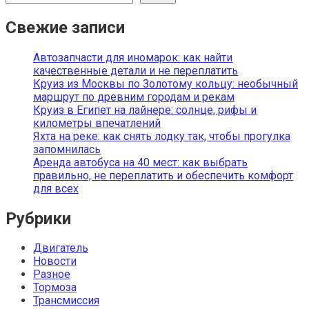
Свежие записи
Автозапчасти для иномарок: как найти
качественные детали и не переплатить
Круиз из Москвы по Золотому кольцу: необычный
маршрут по древним городам и рекам
Круиз в Египет на лайнере: солнце, рифы и
километры впечатлений
Яхта на реке: как снять лодку так, чтобы прогулка
запомнилась
Аренда автобуса на 40 мест: как выбрать
правильно, не переплатить и обеспечить комфорт
для всех
Рубрики
Двигатель
Новости
Разное
Тормоза
Трансмиссия