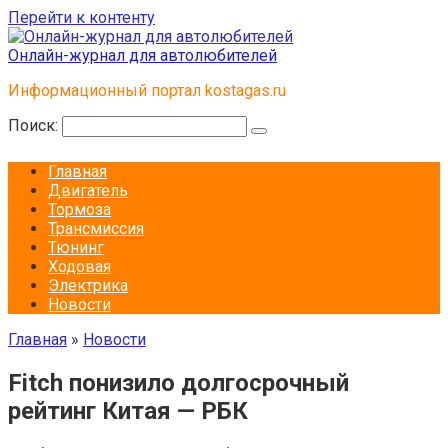
Перейти к контенту
Онлайн-журнал для автолюбителей
Информационный портал kostagas.ru
Поиск:
Главная
Двигатель
Тормоза
Трансмиссия
Тюнинг
Ходовая
Электрика
Новости
Главная
»
Новости
Fitch понизило долгосрочный
рейтинг Китая — РБК