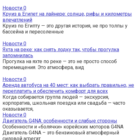
Новости
0
Круиз в Египет на лайнере: солнце, рифы и километры
впечатлений
Круиз по Египту — это другая история, не про толпы у
бассейна и пересоленные
Новости
0
Яхта на реке: как снять лодку так, чтобы прогулка
запомнилась
Прогулка на яхте по реке — это не просто способ
перемещения. Это атмосфера, вид
Новости
0
Аренда автобуса на 40 мест: как выбрать правильно, не
переплатить и обеспечить комфорт для всех
Когда собирается группа людей — экскурсия,
корпоратив, школьная поездка или свадьба — часто
оказывается,
Новости
0
Двигатель G4NA: особенности и слабые стороны
Особенности и «болячки» корейских моторов G4NA
Двигатель G4NA – это бензиновый атмосферный
силовой агрегат