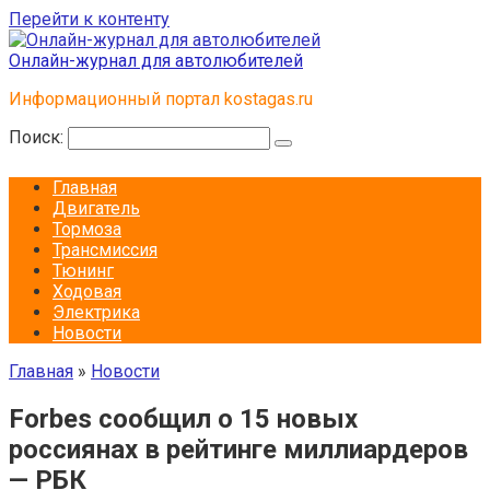
Перейти к контенту
Онлайн-журнал для автолюбителей
Информационный портал kostagas.ru
Поиск:
Главная
Двигатель
Тормоза
Трансмиссия
Тюнинг
Ходовая
Электрика
Новости
Главная
»
Новости
Forbes сообщил о 15 новых
россиянах в рейтинге миллиардеров
— РБК