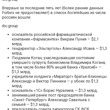
Впервые за последние пять лет (более ранние данные
Forbes не предоставляет) в список богатейших из числа
россиян вошли:
rbc.group
основатель российской фармацевтической
компании «Фармасинтез» Викрам Пуния — $2,1
млрд;
гендиректор «Эльгауголь» Александр Исаев — $1,3
млрд;
Людмила Коган, унаследовавшая состояние
умершего супруга, бизнесмена Владимира Когана,
в том числе более 80% акций банка «Уралсиб» —
$1,3 млрд;
учредители холдинга «Мираторг» братья-близнецы
Александр и Виктор Линники — у обоих по $1,3
млрд;
основатель «1С» Борис Нуралиев — $1,3 млрд;
занимавший ранее пост председателя банка
«Санкт-Петербург» Александр Савельев с
семьей — $1,3 млрд;
председатель совета директоров ГК ФСК