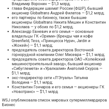
Владимир Воронин — $1,3 млрд;
глава Федерации шахмат России (ФШР), бывший
акционер Globaltrans Андрей Филатов — $1,2 млрд;
его партнеры по бизнесу, также бывшие
акционеры Globaltrans Никита Мишин и Константин
Николаев — у обоих по $1,2 млрд;
Александр Евневич и его семья — основные
владельцы ГК «Орими» (бренды чая и кофе
Greenfield, Tess, «Принцесса Нури», Jardin и
«Жокей») — $1,1 млрд;
председатель совета директоров Восточной
горнорудной компании Олег Мисевра — $1,1 млрд;
председатель совета директоров ОАО «Копейский
машиностроительный завод», бывший акционер
«Сибуглемета» и «Уралкалия» Анатолий Скуров —
$1,1 млрд;
экс-гендиректор сети «Л'Этуаль» Татьяна
Володина — $1,1 млрд;
Константин Гончаров и его семья — акционеры ГК
«Новотранс» — $1,1 млрд.
WSJ опубликовала список мировых супермиллиардеров
Бизнес